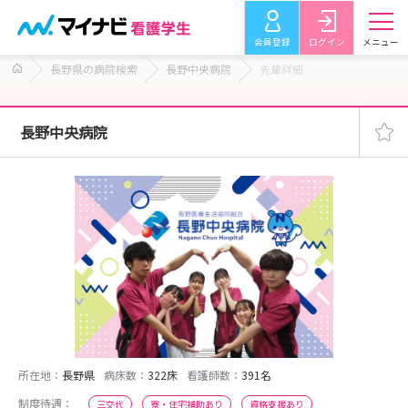
会員登録
ログイン
メニュー
長野県の病院検索
長野中央病院
先輩詳細
長野中央病院
所在地：
長野県
病床数：
322床
看護師数：
391名
制度待遇：
三交代
寮・住宅補助あり
資格支援あり