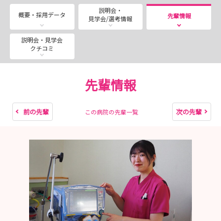
📍ナースタッチ・就職説明会
説明会・
2026年8月13日（木）9：00～
概要・採用データ
先輩情報
見学会/選考情報
2026年8月29日（土）9：00～
病院の概要・福利厚生・研修制度をご説明します。
説明会・見学会
クチコミ
看護師にシャドーでつき一緒に患者さんと関わり、病棟内
の雰囲気を体感できます
若手看護師との交流時間もあります
先輩情報
👥就職説明会
病院の概要・福利厚生・研修制度をご説明します
前の先輩
次の先輩
この病院の先輩一覧
若手看護師が「実際に働いてみてどうか」など、リアルな
声をお届け！
質疑応答の時間もあります◎
📌随時開催ナースタッチ
1日病棟で看護師に同行し、ケアやカンファレンスの見学