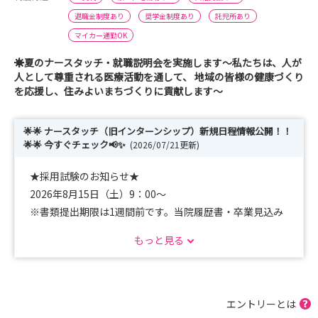
退職金制度あり
奨学金制度あり
託児所あり
マイカー通勤OK
☀夏のナースタッチ・就職説明会を実施します～私たちは、人が
人として尊重される医療活動を通して、 地域の皆様の健康づくり
を応援し、住みよいまちづくりに貢献します～
🌟🌟 ナースタッチ（旧インターンシップ）新規日程情報公開！！
🌟🌟 今すぐチェック📢✨
(2026/07/21更新)
★採用試験のお知らせ★
2026年8月15日（土）9：00～
※書類提出期限は1週間前です。当院履歴書・卒業見込み
証明書・成績証明書をご準備の上、期日までにお送りくだ
もっと見る
さい！
※インターンシップの名称がナースタッチに変更になりま
した。
エントリーとは