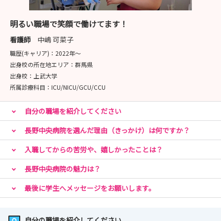
一緒に患者さんと関わり、病棟内の雰囲気を体感できます
明るい職場で笑顔で働けてます！
お申し込み後、日程を調整します！ご連絡お待ちしていま
看護師
中嶋 可菜子
す🌸
職歴(キャリア)：
2022年〜
出身校の所在地エリア：
群馬県
✉️お申込み方法
出身校：
上武大学
「インターン・説明会申込」よりお願いします📲
所属診療科目：
ICU/NICU/GCU/CCU
自分の職場を紹介してください
長野中央病院を選んだ理由（きっかけ）は何ですか？
入職してからの苦労や、嬉しかったことは？
長野中央病院の魅力は？
最後に学生へメッセージをお願いします。
自分の職場を紹介してください