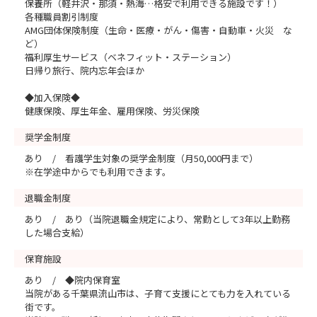
保養所（軽井沢・那須・熱海…格安で利用できる施設です！）
各種職員割引制度
AMG団体保険制度（生命・医療・がん・傷害・自動車・火災 な
ど）
福利厚生サービス（ベネフィット・ステーション）
日帰り旅行、院内忘年会ほか
◆加入保険◆
健康保険、厚生年金、雇用保険、労災保険
奨学金制度
あり / 看護学生対象の奨学金制度（月50,000円まで）
※在学途中からでも利用できます。
退職金制度
あり / あり（当院退職金規定により、常勤として3年以上勤務
した場合支給）
保育施設
あり / ◆院内保育室
当院がある千葉県流山市は、子育て支援にとても力を入れている
街です。