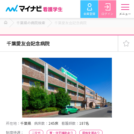
会員登録
ログイン
メニュー
千葉県の病院検索
千葉愛友会記念病院
千葉愛友会記念病院
所在地：
千葉県
病床数：
245床
看護師数：
187名
制度待遇：
二交代
寮・住宅補助あり
資格支援あり