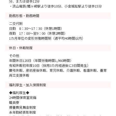
分、または徒歩12分
・流山電鉄/鰭ヶ崎駅より徒歩10分、小金城趾駅より徒歩15分
勤務形態・勤務時間
二交代制
日勤 8：30～17：30（休憩1時間）
夜勤 17：00～翌9：00（休憩2時間）
1カ月単位の変形労働時間制（週平均40時間以内）
休日・休暇制度
その他
年間休日120日（年間労働時間1,960時間）
有給休暇初年度10日（採用3カ月経過後に3日間発生）
慶弔休暇、産前産後休暇、育児休暇、介護休暇、看護休暇、養育
両立支援休暇
福利厚生・加入保険制度
◆福利厚生◆
24時間保育室完備
職員寮
療養費見舞金制度
永年勤続表彰制度