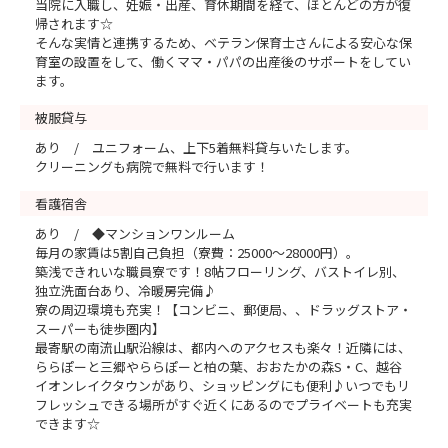
当院に入職し、妊娠・出産、育休期間を経て、ほとんどの方が復
帰されます☆
そんな実情と連携するため、ベテラン保育士さんによる安心な保
育室の設置をして、働くママ・パパの出産後のサポートをしてい
ます。
被服貸与
あり / ユニフォーム、上下5着無料貸与いたします。
クリーニングも病院で無料で行います！
看護宿舎
あり / ◆マンションワンルーム
毎月の家賃は5割自己負担（寮費：25000～28000円）。
築浅できれいな職員寮です！8帖フローリング、バストイレ別、
独立洗面台あり、冷暖房完備♪
寮の周辺環境も充実！【コンビニ、郵便局、、ドラッグストア・
スーパーも徒歩圏内】
最寄駅の南流山駅沿線は、都内へのアクセスも楽々！近隣には、
ららぽーと三郷やららぽーと柏の葉、おおたかの森S・C、越谷
イオンレイクタウンがあり、ショッピングにも便利♪いつでもリ
フレッシュできる場所がすぐ近くにあるのでプライベートも充実
できます☆