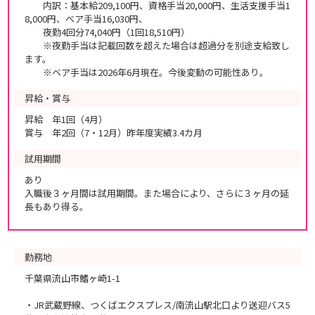
内訳：基本給209,100円、資格手当20,000円、生活支援手当1
8,000円、ベア手当16,030円、
夜勤4回分74,040円（1回18,510円）
※夜勤手当は記載回数を超えた場合は超過分を別途支給致し
ます。
※ベア手当は2026年6月現在。今後変動の可能性あり。
昇給・賞与
昇給 年1回（4月）
賞与 年2回（7・12月）昨年度実績3.4カ月
試用期間
あり
入職後３ヶ月間は試用期間。また場合により、さらに３ヶ月の延
長もあり得る。
勤務地
千葉県流山市鰭ヶ崎1-1
・JR武蔵野線、つくばエクスプレス/南流山駅北口より送迎バス5