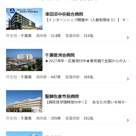
津田沼中央総合病院
【インターンシップ開催中（人数制限あり）】 ＃ローテーション研修 ＃年間休日120日 ＃1人暮らしデビュー #福利厚生充実
所在地：
千葉県
病床数：
314床
看護師数：
310名
千葉徳洲会病院
★2027年卒・応募受付中★寮完備で全国からの入職実績多数！駅徒歩5分でアクセス◎
所在地：
千葉県
病床数：
447床
看護師数：
368名
聖隷佐倉市民病院
【病院見学随時受付中！】 あなたの想いを咲かせよう
所在地：
千葉県
病床数：
399床
看護師数：
302名