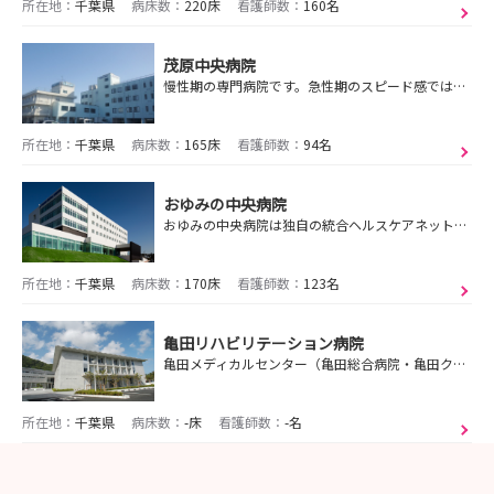
所在地：
千葉県
病床数：
220床
看護師数：
160名
茂原中央病院
慢性期の専門病院です。急性期のスピード感ではなく、落ち着いた環境の中で一人ひとりの患者さんと向き合うための看護の基本を、じっくり学べます。
所在地：
千葉県
病床数：
165床
看護師数：
94名
おゆみの中央病院
おゆみの中央病院は独自の統合ヘルスケアネットワークを構築し、受傷/発症から寛解に至るまでシームレスに医療を提供しています。
所在地：
千葉県
病床数：
170床
看護師数：
123名
亀田リハビリテーション病院
亀田メディカルセンター（亀田総合病院・亀田クリニック・亀田リハビリテーション病院）の合同募集となります
所在地：
千葉県
病床数：
-床
看護師数：
-名