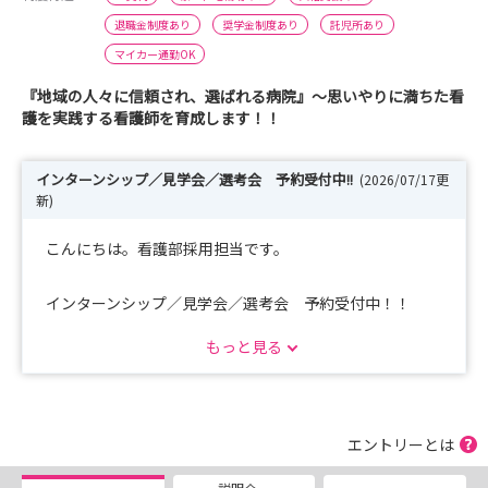
退職金制度あり
奨学金制度あり
託児所あり
マイカー通勤OK
『地域の人々に信頼され、選ばれる病院』～思いやりに満ちた看
護を実践する看護師を育成します！！
インターンシップ／見学会／選考会 予約受付中!!
(2026/07/17更
新)
こんにちは。看護部採用担当です。
インターンシップ／見学会／選考会 予約受付中！！
もっと見る
実際に参加された学生の方からはかなりの満足度をいただ
いています。
当院の雰囲気の良さや先輩看護師との話しやすさで皆さん
エントリーとは
の就活をお手伝いいたします。