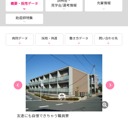
説明会・
先輩情報
概要・採用データ
見学会/選考情報
まだ枠は空いておりますので、ぜひご応募をお待ちしてお
ります。
助産師特集
病院データ
採用・待遇
働き方データ
問い合わせ先
友達にも自慢できちゃう職員寮