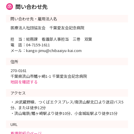
問い合わせ先
問い合わせ先・雇用法人名
医療法人社団協友会 千葉愛友会記念病院
担 当：総務課 看護部人事担当 三巻 双葉
電 話：04-7159-1611
メール：kango-jimu@chibaaiyu-kai.com
住所
270-0161
千葉県流山市鰭ヶ崎1-1 千葉愛友会記念病院
地図を確認する
アクセス
・JR武蔵野線、つくばエクスプレス/南流山駅北口より送迎バス5
分、または徒歩12分
・流山電鉄/鰭ヶ崎駅より徒歩10分、小金城趾駅より徒歩15分
URL
看護部紹介ページ