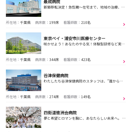
最成病院
新築移転決定！急性期～在宅まで、地域の治療、退院後の生活を支えるケアミックス病院です
所在地：
千葉県
病床数：
199床
看護師数：
210名
東京ベイ・浦安市川医療センター
咲かせよう！あなたのやる気！体験型研修など実践的な学びを通じて、『急性期で働く力』をつける
所在地：
千葉県
病床数：
344床
看護師数：
423名
谷津保健病院
わたしたち谷津保健病院のスタッフは、”誰からも頼りにされる病院”を作っていきたいと思っています。
所在地：
千葉県
病床数：
274床
看護師数：
149名
四街道徳洲会病院
夢と希望とロマンを胸に、あなたらしい未来へ。 心にとどく看護で一人ひとりの成長を支え、想いを実現できる環境で共に歩みませんか。