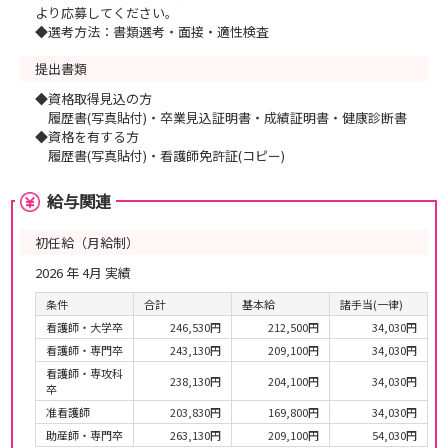
より応募してください。
◆選考方法：書類選考・面接・適性検査
提出書類
◆資格取得見込の方
履歴書(写真貼付)・卒業見込証明書・成績証明書・健康診断書
◆資格を有する方
履歴書(写真貼付)・看護師免許証(コピー)
給与関連
初任給（月給制）
2026 年 4月 実績
条件
合計
基本給
諸手当(一律)
看護師・大学卒
246,530円
212,500円
34,030円
看護師・専門卒
243,130円
209,100円
34,030円
看護師・専攻科
238,130円
204,100円
34,030円
卒
准看護師
203,830円
169,800円
34,030円
助産師・専門卒
263,130円
209,100円
54,030円