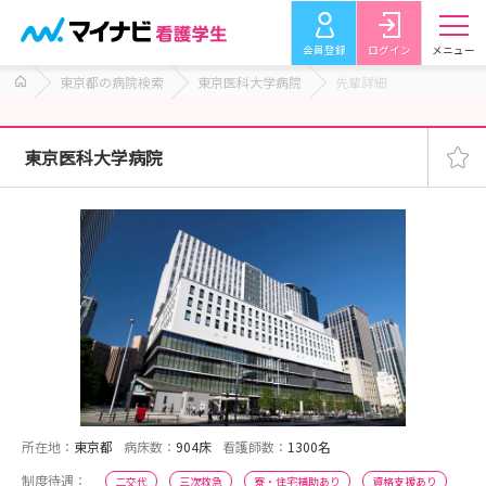
会員登録
ログイン
メニュー
東京都の病院検索
東京医科大学病院
先輩詳細
東京医科大学病院
所在地：
東京都
病床数：
904床
看護師数：
1300名
制度待遇：
二交代
三次救急
寮・住宅補助あり
資格支援あり