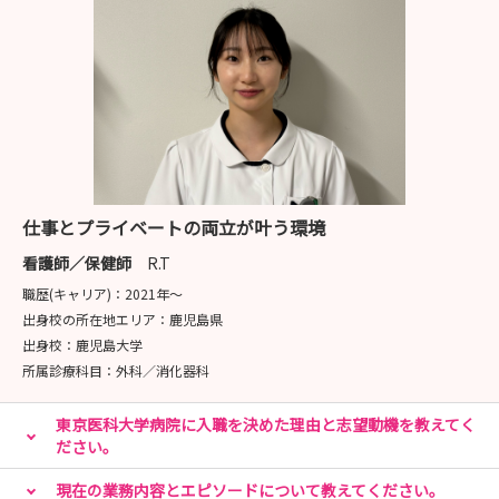
仕事とプライベートの両立が叶う環境
看護師／保健師
R.T
職歴(キャリア)：
2021年〜
出身校の所在地エリア：
鹿児島県
出身校：
鹿児島大学
所属診療科目：
外科／消化器科
東京医科大学病院に入職を決めた理由と志望動機を教えてく
ださい。
現在の業務内容とエピソードについて教えてください。