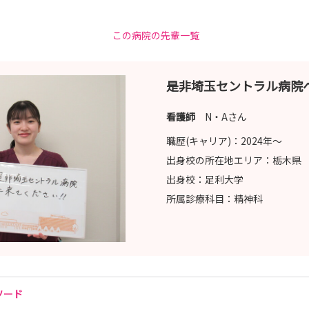
しております。
この病院の先輩一覧
しください！
用担当
是非埼玉セントラル病院
看護師
N・Aさん
職歴(キャリア)：
2024年〜
出身校の所在地エリア：
栃木県
出身校：
足利大学
所属診療科目：
精神科
ソード