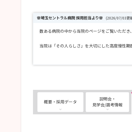
🌸埼玉セントラル病院 採用担当より🌸
(2026/07/03更
数ある病院の中から当院のページをご覧いただき
当院は「その人らしさ」を大切にした高度慢性期
「慢性期病院ってどんなところ？」
「急性期との違いは？」
そんな疑問をお持ちの方も多いと思います。
病院見学では、実際の病棟やリハビリテーション
見学後に「慢性期のイメージが変わった！」とい
説明会・
概要・採用データ
見学会/選考情報
また、見学の際では、仕事内容だけでなく、教育
「まずは話だけ聞いてみたい」「病院の雰囲気を