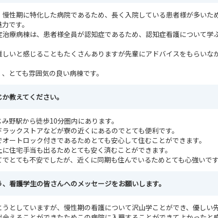
、慢性期に特化した病院であるため、長く入院している患者様が多いた
魅力です。
症治療病棟は、患者様全員が認知症であるため、認知症看護について学
難しいと感じることもたくさんありますが先輩にアドバイスをもらいな
く、とても雰囲気の良い病棟です。
じか教えてください。
み野駅から徒歩10分圏内にあります。
ドラックストアなどが寮の近くにあるのでとても便利です。
でオートロック付きであるためとても安心して住むことができます。
上に住宅手当も出るためとても安く済むことができます。
てでとても不安でしたが、近くに同期も住んでいるためとても心強いで
う、看護学生の皆さんへのメッセージをお願いします。
とうとしていますが、慢性期の看護について沢山学ことができ、優しい
出会えることができたためこの病院に入職することができてよかったと