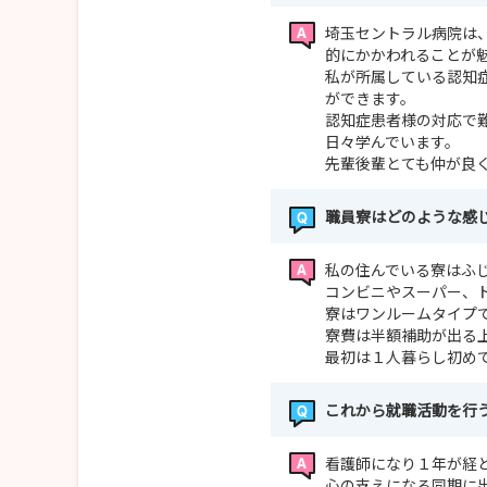
埼玉セントラル病院は
的にかかわれることが
私が所属している認知
ができます。
認知症患者様の対応で
日々学んでいます。
先輩後輩とても仲が良
職員寮はどのような感
私の住んでいる寮はふじ
コンビニやスーパー、
寮はワンルームタイプ
寮費は半額補助が出る
最初は１人暮らし初め
これから就職活動を行
看護師になり１年が経
心の支えになる同期に