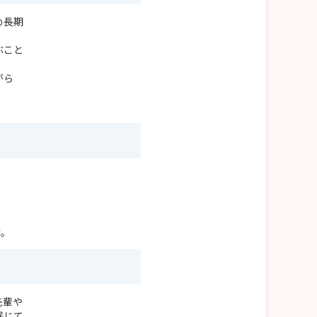
め長期
ぶこと
がら
す。
先輩や
感じて