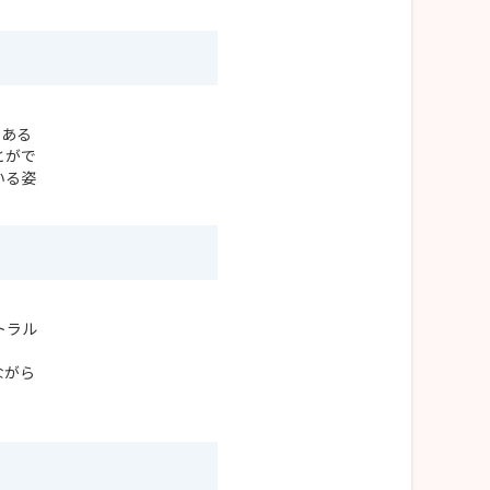
のある
とがで
いる姿
トラル
ながら