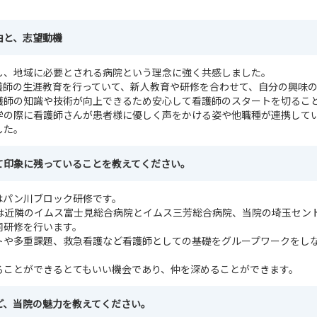
由と、志望動機
し、地域に必要とされる病院という理念に強く共感しました。
護師の生涯教育を行っていて、新人教育や研修を合わせて、自分の興味
護師の知識や技術が向上できるため安心して看護師のスタートを切るこ
学の際に看護師さんが患者様に優しく声をかける姿や他職種が連携して
した。
て印象に残っていることを教えてください。
はパン川ブロック研修です。
は近隣のイムス富士見総合病院とイムス三芳総合病院、当院の埼玉セン
同研修を行います。
トや多重課題、救急看護など看護師としての基礎をグループワークをし
ることができるとてもいい機会であり、仲を深めることができます。
ど、当院の魅力を教えてください。