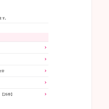
ます。
】
🌸
【26卒】