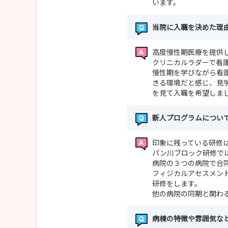
います。
当院に入職を決めた理
高度慢性期医療を提供
クリニカルラダーで看
慢性期を学びながら看
きる環境だと感じ、見
を見て入職を希望しま
新人プログラムについ
印象に残っている研修
パン川ブロック研修で
病院の３つの病院で合
フィジカルアセスメン
研修をします。
他の病院の同期と関わ
病棟の特徴や雰囲気な