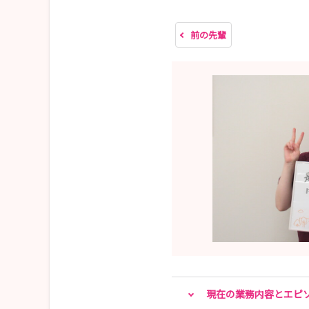
皆さんとお会いできることを、職員一同楽しみに
前の先輩
ぜひお気軽に病院見学・インターンシップへお越
医療法人財団明理会 埼玉セントラル病院 採
〒354-0045
埼玉県入間郡三芳町上富2177
TEL 049-259-0161
FAX 049-259-1229
Mail:central.recruit@ims.gr.jp
現在の業務内容とエピ