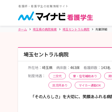
看護師・看護学生の就職情報サイト
ホーム
埼玉県の病院検索
埼玉セントラル病院
先輩詳細
埼玉セントラル病院
所在地：
埼玉県
病床数：
463床
看護師数：
143名
制度待遇：
二交代
寮・住宅補助あり
資
託児所あり
マイカー通勤OK
「その人らしさ」を大切に、笑顔あふれる病院