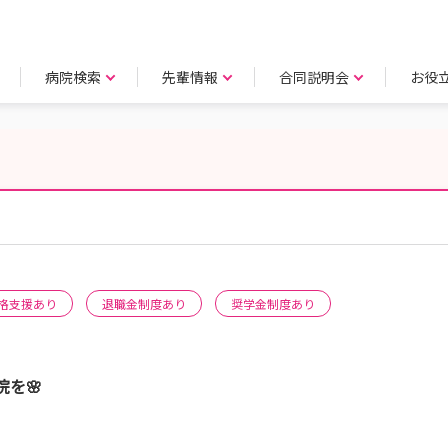
病院検索
先輩情報
合同説明会
お役
格支援あり
退職金制度あり
奨学金制度あり
を🌸