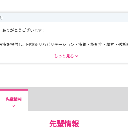
新)
、ありがとうございます！
医療を提供し、回復期リハビリテーション・療養・認知症・精神・透析
もっと見る
、透析室などをご案内し、慢性期だからこそできる看護や、多職種で支
う学生さんも多くいらっしゃいます。
先輩情報
体制や新人研修、休日の過ごし方など、気になることを何でもご相談い
先輩情報
見てみたい」という方も大歓迎です！