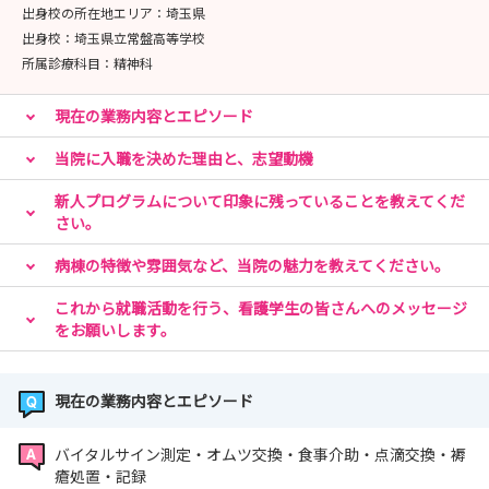
出身校の所在地エリア：
埼玉県
医療法人財団明理会 埼玉セントラル病院 採用担当
出身校：
埼玉県立常盤高等学校
〒354-0045
所属診療科目：
精神科
埼玉県入間郡三芳町上富2177
TEL 049-259-0161
現在の業務内容とエピソード
FAX 049-259-1229
Mail:central.recruit@ims.gr.jp
当院に入職を決めた理由と、志望動機
新人プログラムについて印象に残っていることを教えてくだ
さい。
病棟の特徴や雰囲気など、当院の魅力を教えてください。
これから就職活動を行う、看護学生の皆さんへのメッセージ
をお願いします。
現在の業務内容とエピソード
バイタルサイン測定・オムツ交換・食事介助・点滴交換・褥
瘡処置・記録