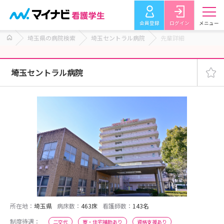
会員登録
ログイン
メニュー
埼玉県の病院検索
埼玉セントラル病院
先輩詳細
埼玉セントラル病院
所在地：
埼玉県
病床数：
463床
看護師数：
143名
制度待遇：
二交代
寮・住宅補助あり
資格支援あり