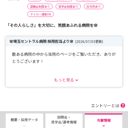
退職金制度あり
奨学金制度あり
託児所あり
マイカー通勤OK
「その人らしさ」を大切に、笑顔あふれる病院を🌸
🌸埼玉セントラル病院 採用担当より🌸
(2026/07/03更新)
数ある病院の中から当院のページをご覧いただき、ありが
とうございます！
当院は「その人らしさ」を大切にした高度慢性期医療を提
もっと見る
供し、回復期リハビリテーション・療養・認知症・精神・
透析医療など、幅広い分野で地域医療を支えています。
「慢性期病院ってどんなところ？」
エントリーとは
「急性期との違いは？」
説明会・
そんな疑問をお持ちの方も多いと思います。
概要・採用データ
先輩情報
見学会/選考情報