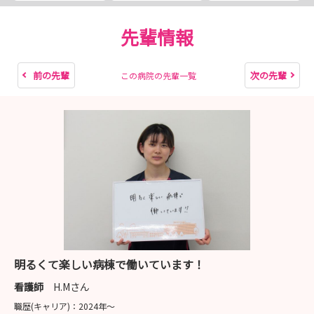
病院見学では、実際の病棟やリハビリテーション、透析室
などをご案内し、慢性期だからこそできる看護や、多職種
先輩情報
で支えるチーム医療についてお伝えしています。
見学後に「慢性期のイメージが変わった！」という学生さ
前の先輩
次の先輩
この病院の先輩一覧
んも多くいらっしゃいます。
また、見学の際では、仕事内容だけでなく、教育体制や新
人研修、休日の過ごし方など、気になることを何でもご相
談いただけます！
「まずは話だけ聞いてみたい」「病院の雰囲気を見てみた
い」という方も大歓迎です！
皆さんとお会いできることを、職員一同楽しみにしており
ます。
明るくて楽しい病棟で働いています！
ぜひお気軽に病院見学・インターンシップへお越しくださ
看護師
H.Mさん
い！
職歴(キャリア)：
2024年〜