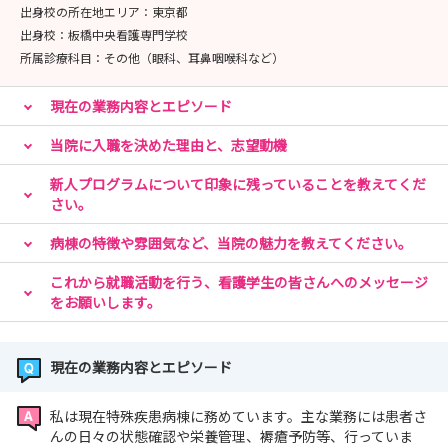
出身校の所在地エリア：
東京都
医療法人財団明理会 埼玉セントラル病院 採用担当
出身校：
板橋中央看護専門学校
〒354-0045
所属診療科目：
その他（眼科、耳鼻咽喉科など）
埼玉県入間郡三芳町上富2177
TEL 049-259-0161
現在の業務内容とエピソード
FAX 049-259-1229
Mail:central.recruit@ims.gr.jp
当院に入職を決めた理由と、志望動機
新人プログラムについて印象に残っていることを教えてくだ
さい。
病棟の特徴や雰囲気など、当院の魅力を教えてください。
これから就職活動を行う、看護学生の皆さんへのメッセージ
をお願いします。
現在の業務内容とエピソード
私は現在特殊疾患病棟に務めています。主な業務には患者さ
んの日々の状態確認や栄養管理、褥瘡予防等、行っていま