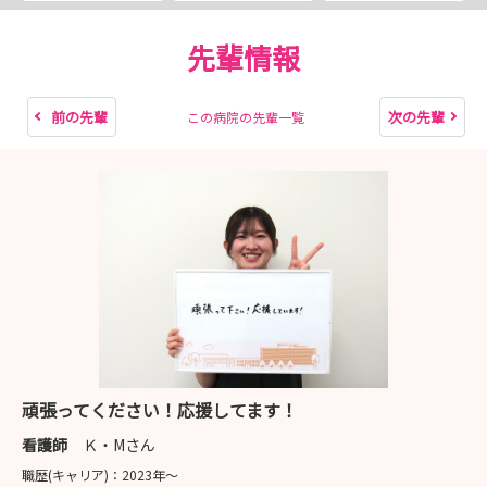
病院見学では、実際の病棟やリハビリテーション、透析室
などをご案内し、慢性期だからこそできる看護や、多職種
先輩情報
で支えるチーム医療についてお伝えしています。
見学後に「慢性期のイメージが変わった！」という学生さ
前の先輩
次の先輩
この病院の先輩一覧
んも多くいらっしゃいます。
また、見学の際では、仕事内容だけでなく、教育体制や新
人研修、休日の過ごし方など、気になることを何でもご相
談いただけます！
「まずは話だけ聞いてみたい」「病院の雰囲気を見てみた
い」という方も大歓迎です！
皆さんとお会いできることを、職員一同楽しみにしており
ます。
頑張ってください！応援してます！
ぜひお気軽に病院見学・インターンシップへお越しくださ
看護師
Ｋ・Mさん
い！
職歴(キャリア)：
2023年〜