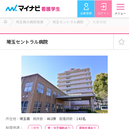
会員登録
ログイン
メニュー
埼玉県の病院検索
埼玉セントラル病院
先輩詳細
埼玉セントラル病院
所在地：
埼玉県
病床数：
463床
看護師数：
143名
制度待遇：
二交代
寮・住宅補助あり
資格支援あり