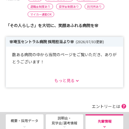
退職金制度あり
奨学金制度あり
託児所あり
マイカー通勤OK
「その人らしさ」を大切に、笑顔あふれる病院を🌸
🌸埼玉セントラル病院 採用担当より🌸
(2026/07/03更新)
数ある病院の中から当院のページをご覧いただき、ありが
とうございます！
当院は「その人らしさ」を大切にした高度慢性期医療を提
もっと見る
供し、回復期リハビリテーション・療養・認知症・精神・
透析医療など、幅広い分野で地域医療を支えています。
「慢性期病院ってどんなところ？」
エントリーとは
「急性期との違いは？」
説明会・
そんな疑問をお持ちの方も多いと思います。
概要・採用データ
先輩情報
見学会/選考情報