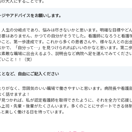
前の大人にすることです。
ージやアドバイスをお願いします。
、人生の分岐点であり、悩みは尽きないかと思います。明確な目標やど
必要はありません、かつての自分がそうでした。看護師になろうと看護
いこと、第一歩達成です。これから多くの患者さんや、様々な人との出
なかで、「自分って…」を見つけられればいいのかなと思います。第二
な素敵な職場に出会えるよう、説明会など病院へ足を運んでみてくださ
ごいこと！！（笑）
ことなど、自由にご記入ください
たりがなく、雰囲気のいい職場で働きやすいと思います。病院長や看護
なく話せますよ！
が見つかれば、私が認定看護師を取得できたように、それを全力で応援
る上司・先輩・後輩がたくさんいます。多くのことにサポートできる体
んと楽しく働ける日を待っています。