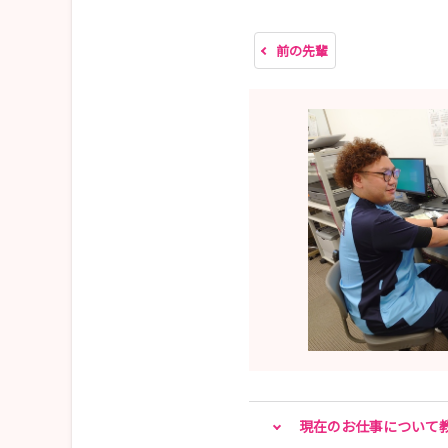
【担 当】人事課
【メール】jinji@jusendo.or.jp
前の先輩
現在のお仕事について教