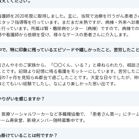
えてください 。
護師を2020年度に取得しました。主に、当院で治療を行うがん患者さ
スタッフ指導等を行っています。まだまだ未熟ですが、病棟・外来へ診
を行っています。所属は腎・糖尿病センター（病棟）ですので、病棟で
師や看護師から依頼を受け、様々なケースの患者さんに介入します。
中で、特に印象に残っているエピソードや嬉しかったこと、苦労したこ
者さんやそのご家族から、「〇〇くん、いる？」と尋ねられたり、相談
ことです。記録より記憶に残る看護をモットーにしています。苦労した
程の7ヶ月を見知らぬ都会で過ごしたことです。大変な日々でしたが、仲
はとてもいい経験でしたし、なにより楽しかった思い出です。
やりがいを感じますか？
・医療ソーシャルワーカーなど多職種協働で、「患者さん第一」にチー
チーム寿泉堂、新規メンバー随時募集中です。
心掛けていることは何ですか？