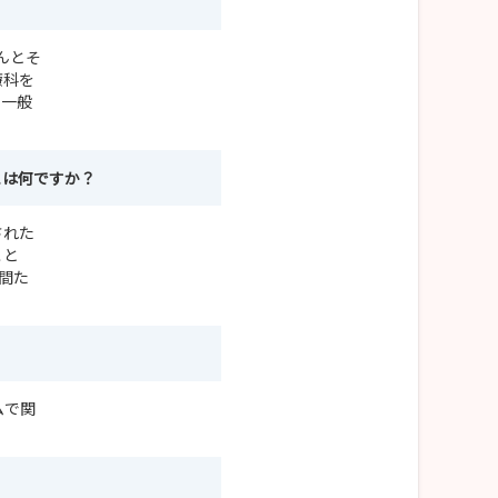
んとそ
療科を
の一般
とは何ですか？
された
こと
間た
ムで関