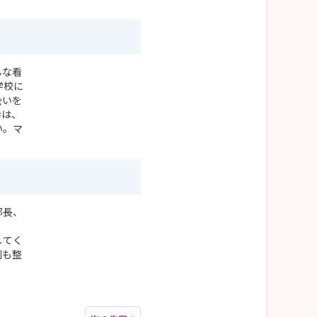
んな看
学校に
会いを
歩は、
い。マ
部長、
してく
制も整