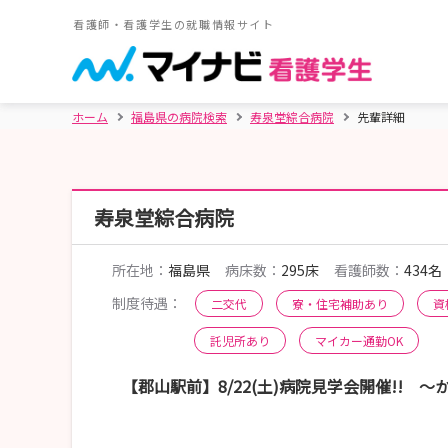
看護師・看護学生の就職情報サイト
ホーム
福島県の病院検索
寿泉堂綜合病院
先輩詳細
寿泉堂綜合病院
所在地：
福島県
病床数：
295床
看護師数：
434名
制度待遇：
二交代
寮・住宅補助あり
資
託児所あり
マイカー通勤OK
【郡山駅前】8/22(土)病院見学会開催!!