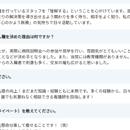
護を行っているスタッフを「理解する」ということを心がけています。
なりの解決策を導き出せるよう関わりを多く持ち、相手をよく知り、私
「心のかよう医療」の気持ちで日々活動しています。
入職を決めた理由は何ですか？
たが、実際に病院説明会への参加や見学を行い、雰囲気がとてもいいこ
ことなどが決め手となりました。また、当院には教育機関がありません
からの入職者で刺激も多く、交友の幅も広がると思いました。
ださい。
名度の向上！まだまだ知識・経験ともに未熟です。多くの経験から、日
。誰でも気兼ねなく相談できる看護師を目指します！
ライベート）を教えてください。
生懸命仕事して瘦せることです！（笑）