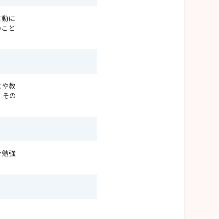
言動に
のこと
とや教
。その
々勉強