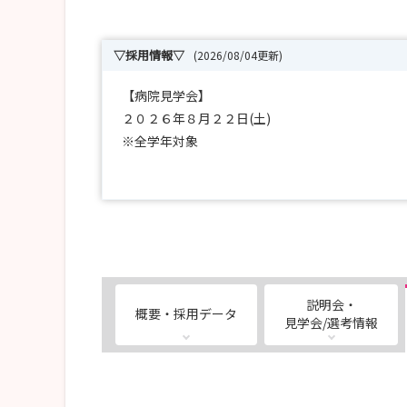
▽採用情報▽
(2026/08/04更新)
【病院見学会】
２０２６年８月２２日(土)
※全学年対象
【採用試験】
随時募集しております。
人事課にお問い合わせください。
※2027.3卒対象
【半日看護体験】
説明会・
概要・採用データ
随時受付中！
見学会/選考情報
ご希望のお日にちでお申し込み出来ます！
ご不明点は、いつでもお問い合わせください。