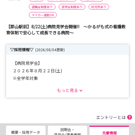
退職金制度あり
奨学金制度あり
託児所あり
マイカー通勤OK
【郡山駅前】8/22(土)病院見学会開催!! ～かるがも式の看護教
育体制で安心して成長できる病院～
▽採用情報▽
(2026/08/04更新)
【病院見学会】
２０２６年８月２２日(土)
※全学年対象
もっと見る
【採用試験】
随時募集しております。
人事課にお問い合わせください。
※2027.3卒対象
エントリーとは
説明会・
【半日看護体験】
概要・採用データ
先輩情報
見学会/選考情報