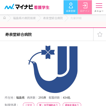
会員登録
ログイン
メニュー
福島県の病院検索
寿泉堂綜合病院
先輩詳細
寿泉堂綜合病院
所在地：
福島県
病床数：
295床
看護師数：
434名
制度待遇：
二交代
寮・住宅補助あり
資格支援あり