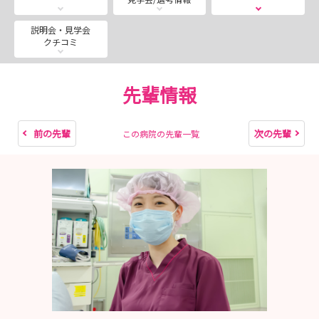
随時受付中！
ご希望のお日にちでお申し込み出来ます！
説明会・見学会
クチコミ
ご不明点は、いつでもお問い合わせください。
【担 当】人事課
先輩情報
【メール】jinji@jusendo.or.jp
前の先輩
次の先輩
この病院の先輩一覧