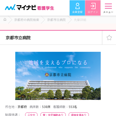
会員登録
ログイン
メニュー
京都府の病院検索
京都市立病院
先輩詳細
京都市立病院
所在地：
京都府
病床数：
538床
看護師数：
553名
制度待遇：
三交代
寮・住宅補助あり
資格支援あり