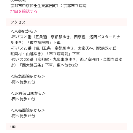
京都市中京区壬生東高田町1-2 京都市立病院
地図を確認する
アクセス
＜京都駅から＞
•市バス23番（五条通 京都駅ゆき，西京極 洛西バスターミナ
ルゆき）「市立病院前」下車
•市バス75番（堀川五条 京都駅ゆき，太秦天神川駅前双ヶ丘
映画村・山越ゆき）「市立病院前」下車
•市バス205番（京都駅・九条車庫ゆき，西ノ京円町・金閣寺道ゆ
き）「西大路五条」下車，東へ徒歩3分
＜阪急西院駅から＞
•南へ徒歩15分
＜JR丹波口駅から＞
•西へ徒歩10分
＜京福西院駅から＞
•南へ徒歩15分
URL