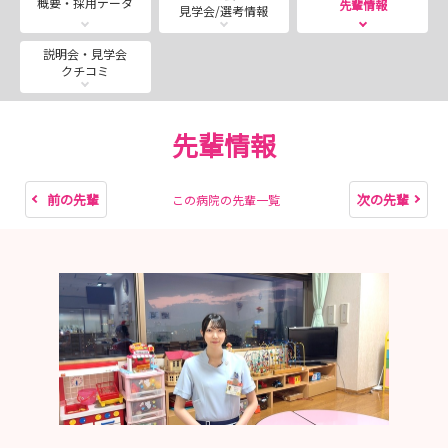
概要・採用データ
先輩情報
見学会/選考情報
ので、是非ご覧ください！
【公募URL】
説明会・見学会
クチコミ
https://www.kuh.kumamoto-u.ac.jp/etc/recruit/
※掲載場所：看護師・医療技術職員等から看護部看護師
（正職員）を参照
先輩情報
※応募様式も、上記URLよりダウンロードできます。
前の先輩
次の先輩
この病院の先輩一覧