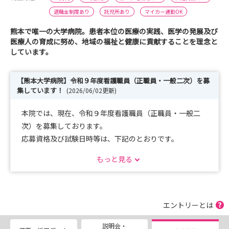
退職金制度あり
託児所あり
マイカー通勤OK
熊本で唯一の大学病院。患者本位の医療の実践、医学の発展及び
医療人の育成に努め、地域の福祉と健康に貢献することを理念と
しています。
【熊本大学病院】令和９年度看護職員（正職員・一般二次）を募
集しています！
(2026/06/02更新)
本院では、現在、令和９年度看護職員（正職員・一般二
次）を募集しております。
応募資格及び試験日時等は、下記のとおりです。
もっと見る
【応募資格】令和９年３月３１日までに卒業見込みの方、
看護師免許所有者の方
【試験日時】令和８年７月２５日（土）９時００分～
【応募締切】令和８年７月１６日（木）１７：００必着
エントリーとは
説明会・
詳細は、本院ホームページに募集要項を掲載しております