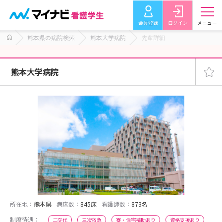
会員登録
ログイン
メニュー
熊本県の病院検索
熊本大学病院
先輩詳細
熊本大学病院
所在地：
熊本県
病床数：
845床
看護師数：
873名
制度待遇：
二交代
三次救急
寮・住宅補助あり
資格支援あり