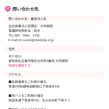
問い合わせ先
問い合わせ先・雇用法人名
社会医療法人宏潤会 大同病院
看護師採用担当：鈴木
TEL:080‐9464‐3426
E-mail:sh-suzuki@daidohp.or.jp
住所
457-8511
愛知県名古屋市南区白水町9番地 大同病院
地図を確認する
アクセス
■名鉄電車をご利用の場合
常滑(河和)線柴田駅南口下車徒歩3分
■市バスをご利用の場合
柴田本通下車徒歩5分、又は白水町下車すぐ