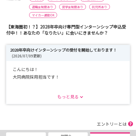
退職金制度あり
奨学金制度あり
託児所あり
マイカー通勤OK
【東海圏初！？】2028年卒向け専門型インターンシップ申込受
付中！！あなたの「なりたい」に会いにきませんか？
2028年卒向けインターンシップの受付を開始しております！
(2026/07/09更新)
こんにちは！
大同病院採用担当です！
当院のページにお越しいただき、ありがとうございます！
もっと見る
2028年卒向けインターンシップの受付を開始しておりま
す。
当院について理解を深めていただくだけでなく、様々な専
エントリーとは
門職（NPや認定看護師など）との交流やキャリア相談、