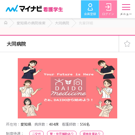
会員登録
ログイン
メニュー
愛知県の病院検索
大同病院
先輩詳細
大同病院
所在地：
愛知県
病床数：
404床
看護師数：
556名
制度待遇：
二交代
寮・住宅補助あり
資格支援あり