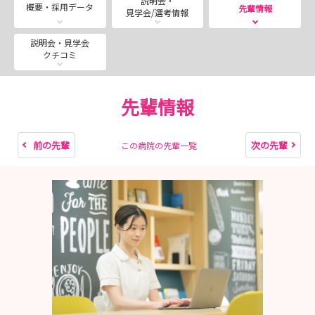
説明会・
国試対策もプログラムされております！
概要・採用データ
先輩情報
見学会/選考情報
あなたの「なりたい」に会いにきませんか？
説明会・見学会
クチコミ
お会いできるのを楽しみにしております！
先輩情報
前の先輩
次の先輩
この病院の先輩一覧