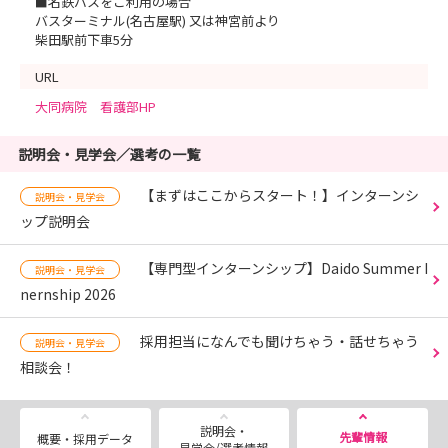
■名鉄バスをご利用の場合
バスターミナル(名古屋駅) 又は神宮前より
柴田駅前下車5分
URL
大同病院 看護部HP
説明会・見学会／選考の一覧
【まずはここからスタート！】インターンシ
説明会・見学会
ップ説明会
【専門型インターンシップ】Daido Summer I
説明会・見学会
nernship 2026
採用担当になんでも聞けちゃう・話せちゃう
説明会・見学会
相談会！
説明会・
先輩情報
概要・採用データ
見学会/選考情報