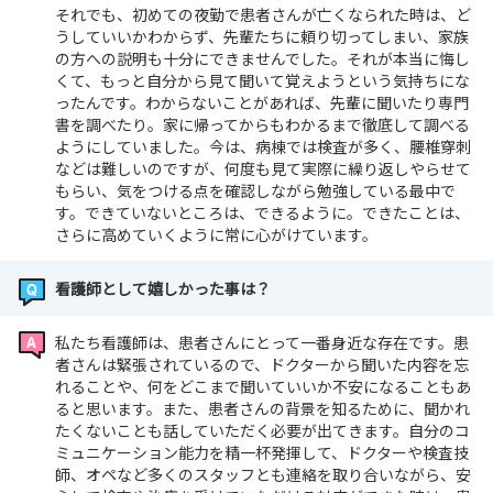
それでも、初めての夜勤で患者さんが亡くなられた時は、ど
うしていいかわからず、先輩たちに頼り切ってしまい、家族
の方への説明も十分にできませんでした。それが本当に悔し
くて、もっと自分から見て聞いて覚えようという気持ちにな
ったんです。わからないことがあれば、先輩に聞いたり専門
書を調べたり。家に帰ってからもわかるまで徹底して調べる
ようにしていました。今は、病棟では検査が多く、腰椎穿刺
などは難しいのですが、何度も見て実際に繰り返しやらせて
もらい、気をつける点を確認しながら勉強している最中で
す。できていないところは、できるように。できたことは、
さらに高めていくように常に心がけています。
看護師として嬉しかった事は？
私たち看護師は、患者さんにとって一番身近な存在です。患
者さんは緊張されているので、ドクターから聞いた内容を忘
れることや、何をどこまで聞いていいか不安になることもあ
ると思います。また、患者さんの背景を知るために、聞かれ
たくないことも話していただく必要が出てきます。自分のコ
ミュニケーション能力を精一杯発揮して、ドクターや検査技
師、オペなど多くのスタッフとも連絡を取り合いながら、安