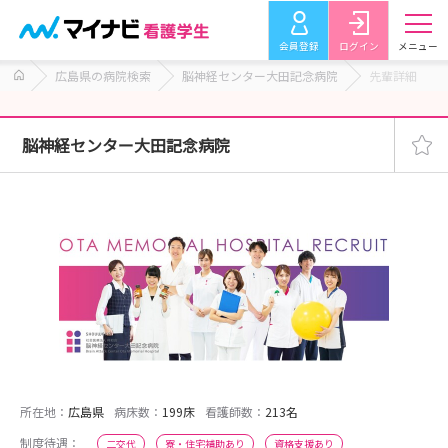
会員登録
ログイン
メニュー
広島県の病院検索
脳神経センター大田記念病院
先輩詳細
脳神経センター大田記念病院
所在地：
広島県
病床数：
199床
看護師数：
213名
制度待遇：
二交代
寮・住宅補助あり
資格支援あり