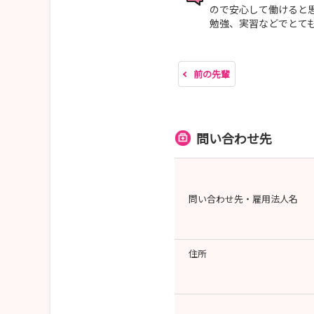
📅 8月8日（土）
ので安心して働けると
勉強、実習などでとて
※詳細は就業体験当日にご案内します。
前の先輩
📩 お気軽にご参加ください！
まずは病院を知ることから始めませんか？
問い合わせ先
問い合わせ先・雇用法人名
住所