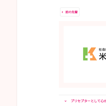
👥 先着8名
前の先輩
体験内容
✅ 病棟見学
✅ 看護体験
✅ 先輩看護師との交流
✅ 就職相談
見学だけではわからない
「職場のリアル」を体験できます✨
27卒・28卒の方も大歓迎！
親仁会看護部の特徴
🌱 3年間プリセプター制度
🌱 2年連続 新卒看護師離職ゼロ
🌱 急性期から回復期・障害者医療・在宅まで幅
プリセプターとして心
🌱 「一人にしない。みんなで育てる。」を大切