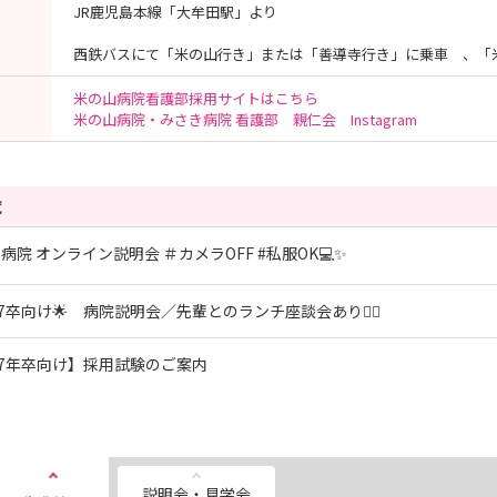
JR鹿児島本線「大牟田駅」より
西鉄バスにて「米の山行き」または「善導寺行き」に乗車 、「
米の山病院看護部採用サイトはこちら
米の山病院・みさき病院 看護部 親仁会 Instagram
覧
病院 オンライン説明会 ＃カメラOFF #私服OK💻✨
027卒向け🌟 病院説明会／先輩とのランチ座談会あり💁‍♀️
27年卒向け】採用試験のご案内
説明会・見学会