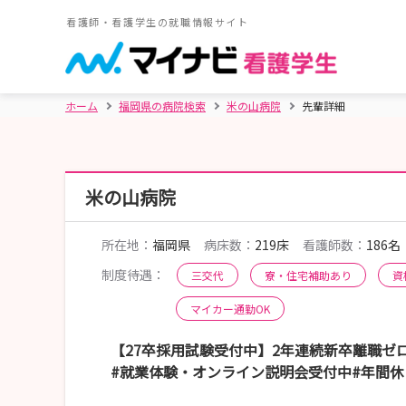
看護師・看護学生の就職情報サイト
ホーム
福岡県の病院検索
米の山病院
先輩詳細
米の山病院
所在地：
福岡県
病床数：
219床
看護師数：
186名
制度待遇：
三交代
寮・住宅補助あり
資
マイカー通勤OK
【27卒採用試験受付中】2年連続新卒離職ゼ
#就業体験・オンライン説明会受付中#年間休