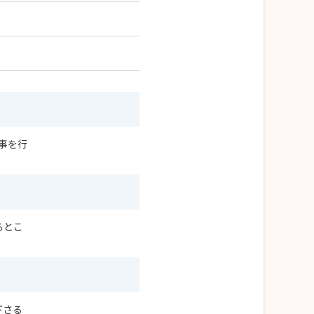
事を行
るとこ
下さる