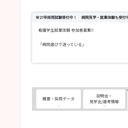
🌸27卒採用試験受付中！ 病院見学・就業体験も受付
看護学生就業体験 参加者募集‼️
「病院選びで迷っている」
「実際の職場の雰囲気を見てみたい」
そんな方へ✨
まずは就業体験に参加してみませんか？
📅 夏の就業体験
説明会・
概要・採用データ
📍米の山病院
見学会/選考情報
🗓 2026年7月18日（土）
🕐 13:30～16:30
💰 参加無料