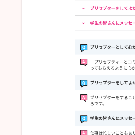
プリセプターをしてよ
📩 参加特典
お申し込みいただいた方へ
学生の皆さんにメッセ
🎁 看護部パンフレット
🎁 オリジナルボールペン をプレゼント！
プリセプターとして心
こんな方におすすめ
✔ 就職活動を始めたばかり
プリセプティーとコミ
✔ 病院の雰囲気を知りたい
ってもらえるように心
✔ 教育体制について聞いてみたい
✔ まずは情報収集から始めたい
プリセプターをしてよ
＜27卒採用試験受付中＞
プリセプターをするこ
ろです。
試験日
学生の皆さんにメッセ
📅 6月27日（土）
📅 7月11日（土）
仕事は忙しいこともあ