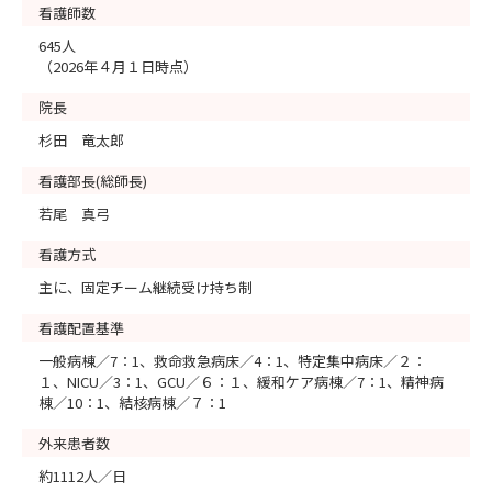
看護師数
645人
（2026年４月１日時点）
院長
杉田 竜太郎
看護部長(総師長)
若尾 真弓
看護方式
主に、固定チーム継続受け持ち制
看護配置基準
一般病棟／7：1、救命救急病床／4：1、特定集中病床／２：
１、NICU／3：1、GCU／６：１、緩和ケア病棟／7：1、精神病
棟／10：1、結核病棟／７：1
外来患者数
約1112人／日