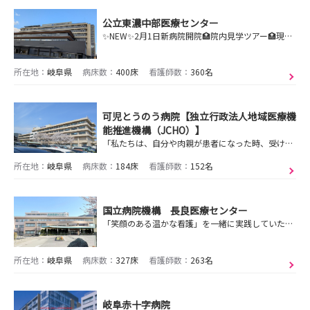
公立東濃中部医療センター
✨NEW✨2月1日新病院開院🏥院内見学ツアー🏥現在予約受付中です🙌利用される患者さんが「安心とやすらぎ」を感じられる医療サービスを提供しています
所在地：
岐阜県
病床数：
400床
看護師数：
360名
可児とうのう病院【独立行政法人地域医療機
能推進機構（JCHO）】
「私たちは、自分や肉親が患者になった時、受けたいと思う看護をイメージし、患者様の気持ちを思いやり、安全で安心できる質の高い看護を提供します。」を理念としています
所在地：
岐阜県
病床数：
184床
看護師数：
152名
国立病院機構 長良医療センター
「笑顔のある温かな看護」を一緒に実践していただける方をお待ちしております
所在地：
岐阜県
病床数：
327床
看護師数：
263名
岐阜赤十字病院