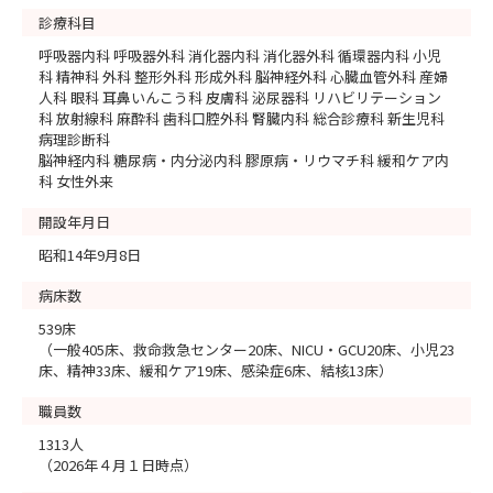
診療科目
呼吸器内科 呼吸器外科 消化器内科 消化器外科 循環器内科 小児
科 精神科 外科 整形外科 形成外科 脳神経外科 心臓血管外科 産婦
人科 眼科 耳鼻いんこう科 皮膚科 泌尿器科 リハビリテーション
科 放射線科 麻酔科 歯科口腔外科 腎臓内科 総合診療科 新生児科
病理診断科
脳神経内科 糖尿病・内分泌内科 膠原病・リウマチ科 緩和ケア内
科 女性外来
開設年月日
昭和14年9月8日
病床数
539床
（一般405床、救命救急センター20床、NICU・GCU20床、小児23
床、精神33床、緩和ケア19床、感染症6床、結核13床）
職員数
1313人
（2026年４月１日時点）