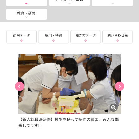
****************************************************
********************************
教育・研修
2026年度実施 採用試験の募集は終了いたしました。
たくさんのご応募ありがとうございました。
病院データ
採用・待遇
働き方データ
問い合わせ先
【新人就職時研修】模型を使って採血の練習。みんな緊
張してます‼