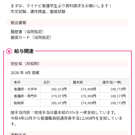
まずは、マイナビ看護学生より資料請求をお願いします！
作文試験、適性検査、面接試験
提出書類
履歴書（当院指定）
面接カード（当院指定）
給与関連
初任給（月給制）
2026 年 4月 実績
条件
合計
基本給
諸手当(一律)
看護師・大学卒
383,673円
274,900円
108,773円
看護師・専門卒
379,077円
270,900円
108,177円
助産師
383,673円
274,900円
108,773円
諸手当内訳：地域手当は基本給の3％を一律支給しています。
令和4年10月から看護職員処遇改善手当12,000円を支給していま
す。
夜勤手当