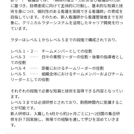
に基づき、目標達成に向けて主体的に行動し、基本的な知識と技
術を身につけ、個別性のある看護を実践できる看護師」の育成を
目指しています。そのため、新人看護師から看護管理者までを対
象に、クリニカルラダーシステムを活用したキャリア開発を行っ
ています。
ラダーはレベル１からレベル５までの段階で構成されており、
レベル１・２… チームメンバーとしての役割
レベル３ …… 日々の業務リーダーの役割・後輩の指導者とし
ての役割
レベル４ …… 部署におけるチームリーダーの役割
レベル５ …… 組織全体におけるチームメンバーおよびチーム
リーダーとしての役割
それぞれの段階で必要な知識と技術を習得できる内容となってい
ます。
レベル３までは必須研修とされており、勤務時間内に受講するこ
とが可能です。
新人研修は、入職した4月から約2ヶ月ごとに1～2日間の集合研
修を計７回実施し、現場での経験を通して学びを深めていきま
す。