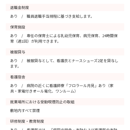
退職金制度
あり / 職員退職手当規程に基づき支給します。
保育施設
あり / 専任の保育士による乳幼児保育、病児保育、24時間保
育（週1回）が利用できます。
被服貸与
あり / 被服貸与として、看護衣とナースシューズ2足を貸与し
ます。
看護宿舎
あり / 病院の近くに看護師寮「フロラール月見」あり（家
具・家電付きオール電化、ワンルーム）
就業場所における受動喫煙防止の取組
敷地内すべて禁煙
研修制度・教育制度
あり / 看護部では、「病院の理念・方針および看護部の方針