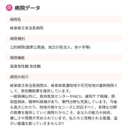
病院データ
病院名
岐阜県立多治見病院
病院種別
公的病院(国家公務員、独立行政法人、赤十字等)
病院機能
高度急性期 急性期
病院の紹介
岐阜県立多治見病院は、岐阜県東濃地域や可児地域の基幹病院と
して、急性期医療を提供しています。
一般病棟以外に、救命救急センターやNICU、緩和ケア病棟、感
染症病床、精神科病棟があり、専門分野も充実しています。今後
も長きにわたり、地域の様々なニーズに対応すべく、多様な分野
の医療を提供していく病院だからこそ、あなたの能力や技術、
優しさや笑顔が求められています。私たちと信頼される看護、温
かい看護を創っていきませんか‼