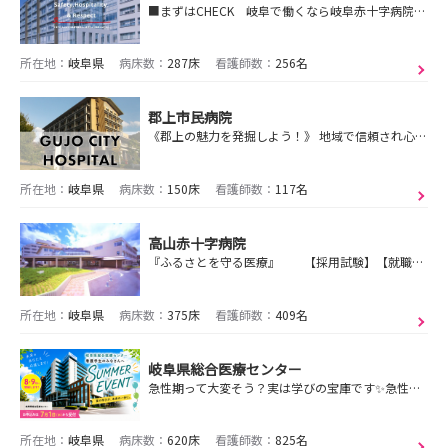
■まずはCHECK 岐阜で働くなら岐阜赤十字病院で！見学会・インターンシップご予約受付中！
所在地：
岐阜県
病床数：
287床
看護師数：
256名
郡上市民病院
《郡上の魅力を発掘しよう！》 地域で信頼され心が癒される病院を目指しています！
所在地：
岐阜県
病床数：
150床
看護師数：
117名
高山赤十字病院
『ふるさとを守る医療』 【採用試験】【就職説明会・インターンシップ】ご応募お待ちしております！
所在地：
岐阜県
病床数：
375床
看護師数：
409名
岐阜県総合医療センター
急性期って大変そう？実は学びの宝庫です✨急性期、気になるその気持ち大歓迎😆SUMMER EVENTで実際の看護を見て＆体験してみよう‼
所在地：
岐阜県
病床数：
620床
看護師数：
825名