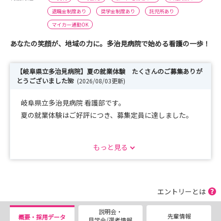
退職金制度あり
奨学金制度あり
託児所あり
マイカー通勤OK
あなたの笑顔が、地域の力に。多治見病院で始める看護の一歩！
【岐阜県立多治見病院】夏の就業体験 たくさんのご募集ありが
とうございました🌺
(2026/08/03更新)
岐阜県立多治見病院 看護部です。
夏の就業体験はご好評につき、募集定員に達しました。
個別対応の就業体験や、見学もご好評につき現在受付を終
もっと見る
了しております。
9月以降に受付を再開する予定です。
今しばらくお待ちください。
エントリーとは
みなさんにお会いできることを楽しみにしています🌻
説明会・
先輩情報
概要・採用データ
見学会/選考情報