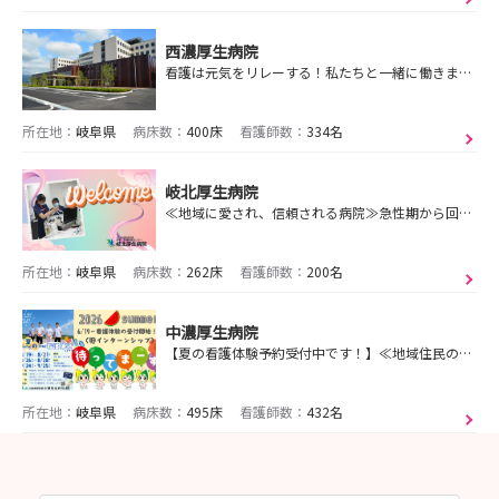
西濃厚生病院
看護は元気をリレーする！私たちと一緒に働きませんか？インターンシップ開催決定！
所在地：
岐阜県
病床数：
400床
看護師数：
334名
岐北厚生病院
≪地域に愛され、信頼される病院≫急性期から回復期、在宅支援まで❕幅広く学べる環境で一緒に働きませんか？🏥🌟就業体験・見学会受付中です🌟
所在地：
岐阜県
病床数：
262床
看護師数：
200名
中濃厚生病院
【夏の看護体験予約受付中です！】≪地域住民の命を守る≫ この使命に向かって、学び、支えあい、称えあう仲間がいます！
所在地：
岐阜県
病床数：
495床
看護師数：
432名