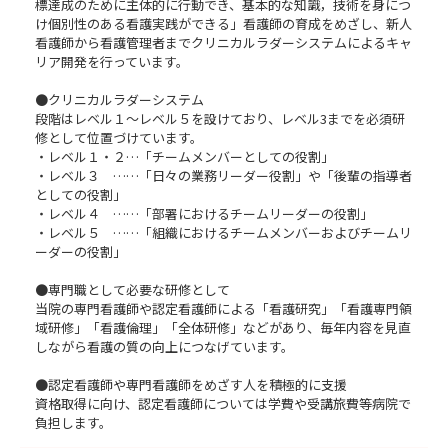
標達成のために主体的に行動でき、基本的な知識，技術を身につ
け個別性のある看護実践ができる」看護師の育成をめざし、新人
看護師から看護管理者までクリニカルラダーシステムによるキャ
リア開発を行っています。
●クリニカルラダーシステム
段階はレベル１～レベル５を設けており、レベル3までを必須研
修として位置づけています。
・レベル１・２…「チームメンバーとしての役割」
・レベル３ ……「日々の業務リーダー役割」や「後輩の指導者
としての役割」
・レベル４ ……「部署におけるチームリーダーの役割」
・レベル５ ……「組織におけるチームメンバーおよびチームリ
ーダーの役割」
●専門職として必要な研修として
当院の専門看護師や認定看護師による「看護研究」「看護専門領
域研修」「看護倫理」「全体研修」などがあり、毎年内容を見直
しながら看護の質の向上につなげています。
●認定看護師や専門看護師をめざす人を積極的に支援
資格取得に向け、認定看護師については学費や受講旅費等病院で
負担します。