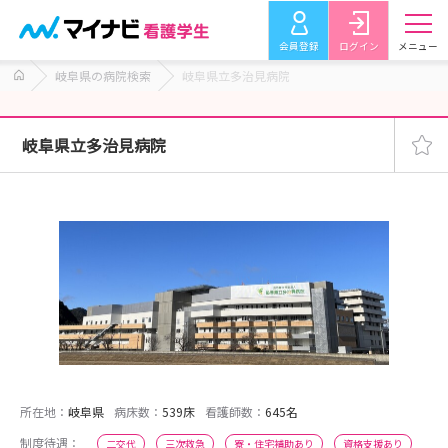
会員登録
ログイン
メニュー
岐阜県の病院検索
岐阜県立多治見病院
岐阜県立多治見病院
所在地：
岐阜県
病床数：
539床
看護師数：
645名
制度待遇：
二交代
三次救急
寮・住宅補助あり
資格支援あり