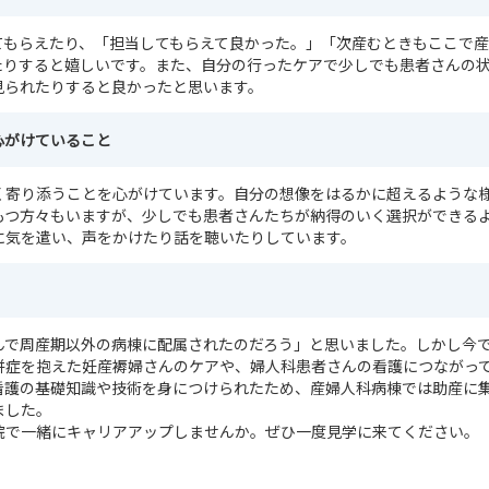
てもらえたり、「担当してもらえて良かった。」「次産むときもここで
たりすると嬉しいです。また、自分の行ったケアで少しでも患者さんの
見られたりすると良かったと思います。
心がけていること
く寄り添うことを心がけています。自分の想像をはるかに超えるような
もつ方々もいますが、少しでも患者さんたちが納得のいく選択ができる
に気を遣い、声をかけたり話を聴いたりしています。
んで周産期以外の病棟に配属されたのだろう」と思いました。しかし今
併症を抱えた妊産褥婦さんのケアや、婦人科患者さんの看護につながっ
看護の基礎知識や技術を身につけられたため、産婦人科病棟では助産に
ました。
院で一緒にキャリアアップしませんか。ぜひ一度見学に来てください。