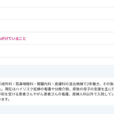
心がけていること
形成外科・耳鼻咽喉科・腎臓内科・皮膚科の混合病棟で2年働き、その後
た。現在はハイリスク妊婦の看護や分娩介助、産後の母子の支援を主に
手術を受ける患者さんやがん患者さんの看護、産婦人科以外で入院して
います。