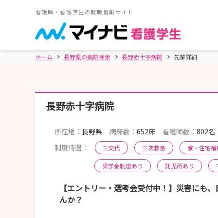
看護師・看護学生の就職情報サイト
ホーム
長野県の病院検索
長野赤十字病院
先輩詳細
長野赤十字病院
所在地：
長野県
病床数：
652床
看護師数：
802名
制度待遇：
三交代
三次救急
寮・住宅補
奨学金制度あり
託児所あり
【エントリー・選考会受付中！】災害にも、日
んか？