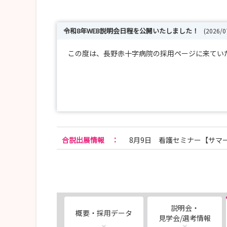
令和8年WEB説明会日程を公開いたしました！
(2026/
この度は、長野赤十字病院の採用ページに来ていた
★令和９年度採用職員選考の募集要項を公開いた
以下の日程で開催いたします。詳細は病院HPを
※充足次第、募集を締め切ります。
合説出展情報
：
8月9日 看護セミナー【サマ
●５回目 〈応募締切〉令和８年７月２２日（
〈選考日〉 令和８年７月３０日（
●６回目 〈応募締切〉令和８年８月１２日（
〈選考日〉 令和８年８月２０日（
説明会・
概要・採用データ
見学会/選考情報