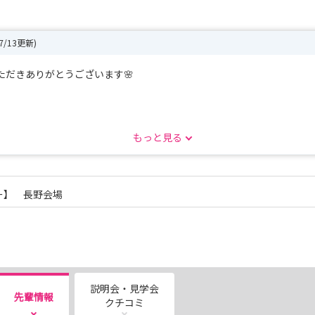
07/13更新)
だきありがとうございます🌸
しました！
もっと見る
ご覧ください。
ー】 長野会場
水）
木）
水）
木）
説明会・見学会
先輩情報
クチコミ