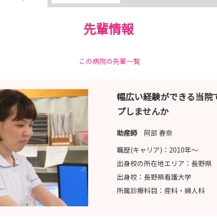
ます！
先輩情報
ます。
この病院の先輩一覧
幅広い経験ができる当院
プしませんか
助産師
阿部 春奈
職歴(キャリア)：
2010年〜
ください！
出身校の所在地エリア：
長野県
出身校：
長野県看護大学
所属診療科目：
産科・婦人科
様のエントリーをお待ちしております！～