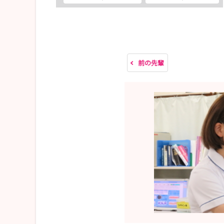
★インターンシップのご参加随時受け付けており
病院HPよりお申し込みください。
★説明会につきましては以下の日程で開催いたし
前の先輩
〈令和8年WEB説明会日程〉
・ 7月30日（木） 17：30～ ※既卒者限定
・ 8月21日（金） 17：30～
・ 9月25日（金） 17：30～
・10月29日（木） 17：30～
・11月27日（金） 17：30～
・12月17日（木） 17：30～
詳細・お申し込みは「説明会・見学会」をご覧
～最新情報をチェックしていただくためにも、皆