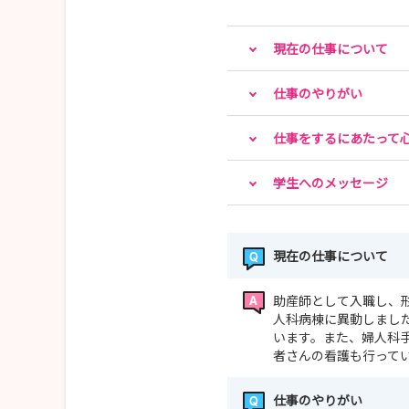
----------------
【問い合わせ先】
現在の仕事について
長野市若里五丁目22番1号
長野赤十字病院
仕事のやりがい
TEL:026-226-4131
人事課 武井
仕事をするにあたって
----------------
学生へのメッセージ
現在の仕事について
助産師として入職し、
人科病棟に異動しまし
います。また、婦人科
者さんの看護も行って
仕事のやりがい