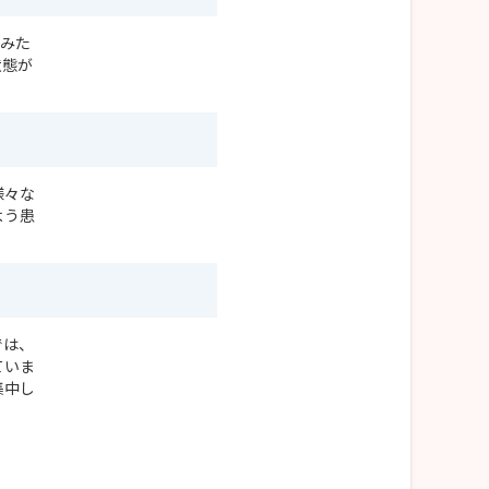
産みた
状態が
様々な
よう患
では、
ていま
集中し