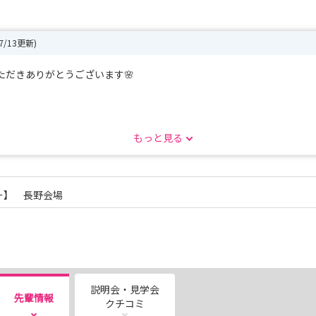
07/13更新)
だきありがとうございます🌸
しました！
もっと見る
ご覧ください。
ー】 長野会場
水）
木）
水）
木）
説明会・見学会
先輩情報
クチコミ