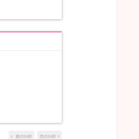
前の50件
次の50件