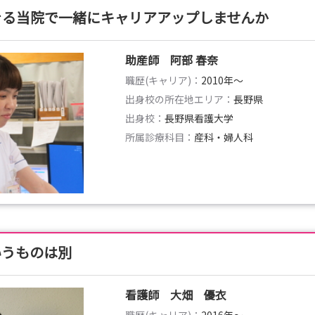
きる当院で一緒にキャリアアップしませんか
助産師 阿部 春奈
職歴(キャリア)：
2010年〜
出身校の所在地エリア：
長野県
出身校：
長野県看護大学
所属診療科目：
産科・婦人科
いうものは別
看護師 大畑 優衣