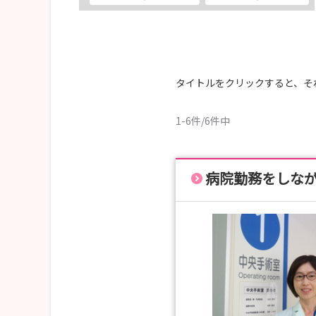
★インターンシップのご参加随時受け付けており
病院HPよりお申し込みください。
★説明会につきましては以下の日程で開催いたし
タイトルをクリックすると、そ
〈令和8年WEB説明会日程〉
・ 7月30日（木） 17：30～ ※既卒者限定
1-6件/6件中
・ 8月21日（金） 17：30～
・ 9月25日（金） 17：30～
・10月29日（木） 17：30～
病院勤務をしな
・11月27日（金） 17：30～
・12月17日（木） 17：30～
詳細・お申し込みは「説明会・見学会」をご覧
～最新情報をチェックしていただくためにも、皆