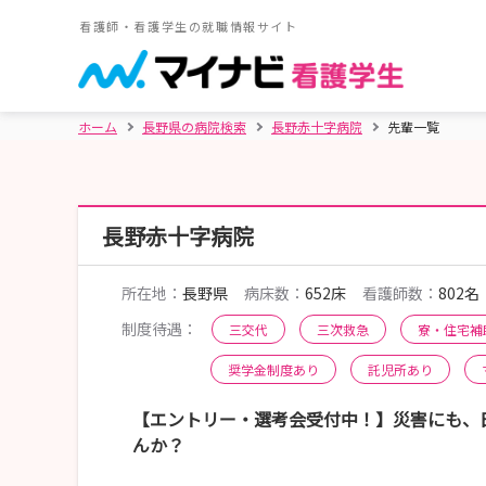
看護師・看護学生の就職情報サイト
ホーム
長野県の病院検索
長野赤十字病院
先輩一覧
長野赤十字病院
所在地：
長野県
病床数：
652床
看護師数：
802名
制度待遇：
三交代
三次救急
寮・住宅補
奨学金制度あり
託児所あり
【エントリー・選考会受付中！】災害にも、日
んか？