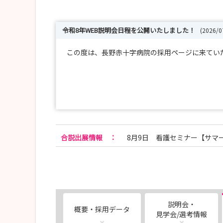
令和8年WEB説明会日程を公開いたしました！
(2026/
この度は、長野赤十字病院の採用ページに来ていた
★令和９年度採用職員選考の募集要項を公開いた
以下の日程で開催いたします。詳細は病院HPを
※充足次第、募集を締め切ります。
合説出展情報
：
8月9日 看護セミナー【サマ
●５回目 〈応募締切〉令和８年７月２２日（
〈選考日〉 令和８年７月３０日（
●６回目 〈応募締切〉令和８年８月１２日（
〈選考日〉 令和８年８月２０日（
説明会・
概要・採用データ
見学会/選考情報