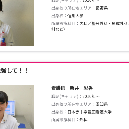
職歴(キャリア)：
2016年〜
出身校の所在地エリア：
長野県
出身校：
信州大学
所属診療科目：
内科／整形外科・形成外科
科など）
勉強して！！
看護師 新井 彩香
職歴(キャリア)：
2016年〜
出身校の所在地エリア：
愛知県
出身校：
日本赤十字豊田看護大学
所属診療科目：
外科