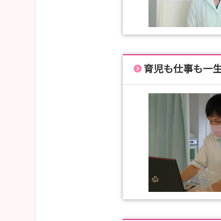
----------------
【問い合わせ先】
長野市若里五丁目22番1号
長野赤十字病院
TEL:026-226-4131
人事課 武井
育児も仕事も一
----------------