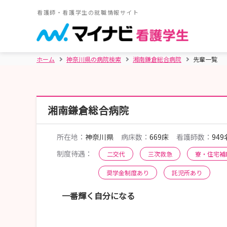
看護師・看護学生の就職情報サイト
ホーム
神奈川県の病院検索
湘南鎌倉総合病院
先輩一覧
湘南鎌倉総合病院
所在地：
神奈川県
病床数：
669床
看護師数：
949
制度待遇：
二交代
三次救急
寮・住宅補
奨学金制度あり
託児所あり
一番輝く自分になる