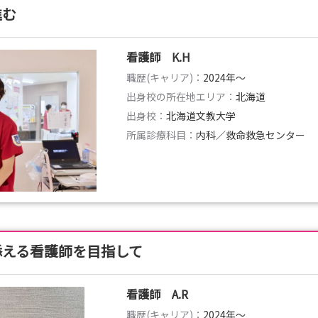
進む
看護師 K.H
職歴(キャリア)：
2024年〜
出身校の所在地エリア：
北海道
出身校：
北海道文教大学
所属診療科目：
内科／救命救急センター
添える看護師を目指して
看護師 A.R
職歴(キャリア)：
2024年〜