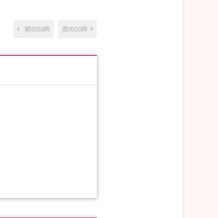
前の50件
次の50件