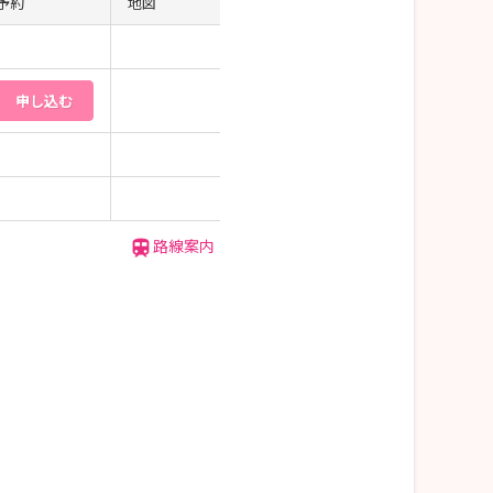
予約
地図
申し込む
路線案内