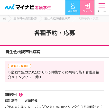
会員登録
ログイン
メニュー
三重県の病院検索
済生会松阪市民病院
各種予約・応募
各種予約・応募
済生会松阪市民病院
説明会・見学会
✨動画で魅力が丸分かり✨予約後すぐに視聴可能！看護部紹
介＆インタビュー動画
随時受付
個別調整
WEB開催
ご予約後に届くメールにございますYouTubeリンクから視聴可能でご