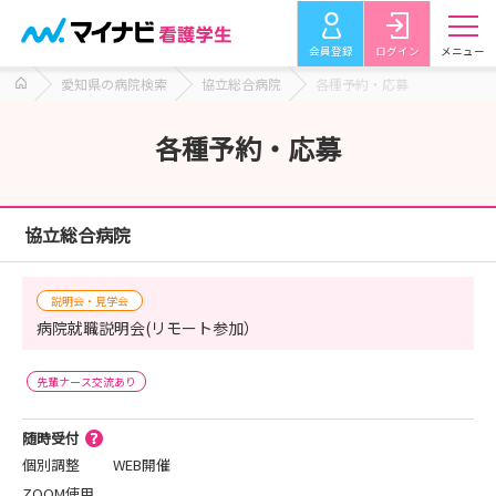
会員登録
ログイン
メニュー
愛知県の病院検索
協立総合病院
各種予約・応募
各種予約・応募
協立総合病院
説明会・見学会
病院就職説明会(リモート参加）
先輩ナース交流あり
随時受付
個別調整
WEB開催
ZOOM使用