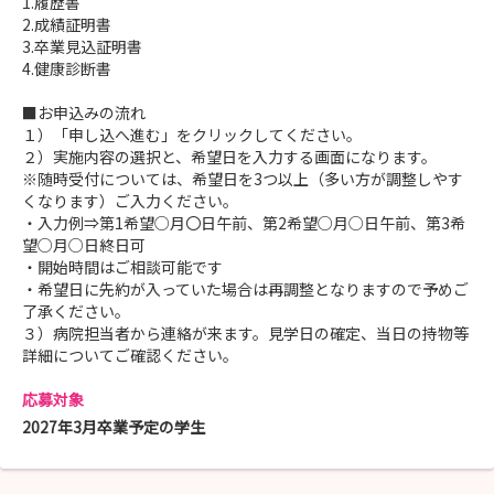
1.履歴書
2.成績証明書
3.卒業見込証明書
4.健康診断書
■お申込みの流れ
１）「申し込へ進む」をクリックしてください。
２）実施内容の選択と、希望日を入力する画面になります。
※随時受付については、希望日を3つ以上（多い方が調整しやす
くなります）ご入力ください。
・入力例⇒第1希望○月〇日午前、第2希望○月○日午前、第3希
望○月○日終日可
・開始時間はご相談可能です
・希望日に先約が入っていた場合は再調整となりますので予めご
了承ください。
３）病院担当者から連絡が来ます。見学日の確定、当日の持物等
詳細についてご確認ください。
応募対象
2027年3月卒業予定の学生