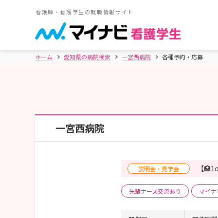
看護師・看護学生の就職情報サイト
ホーム
愛知県の病院検索
一宮西病院
各種予約・応募
一宮西病院
【🏥
説明会・見学会
先輩ナース交流あり
マイナ