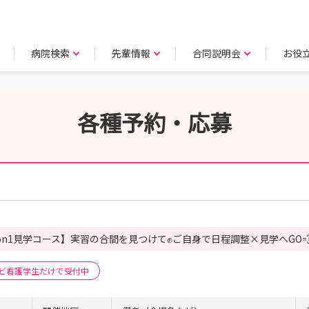
病院検索
先輩情報
合同説明会
お役
各種予約・応募
1on1見学コース】実習の合間を見つけて✊ご自身で日程調整×見学へGO
ビ看護学生だけで受付中