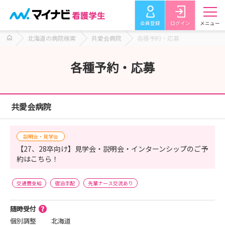
会員登録
ログイン
メニュー
北海道の病院検索
共愛会病院
各種予約・応募
各種予約・応募
共愛会病院
説明会・見学会
【27、28卒向け】見学会・説明会・インターンシップのご予
約はこちら！
交通費支給
宿泊手配
先輩ナース交流あり
随時受付
個別調整
北海道