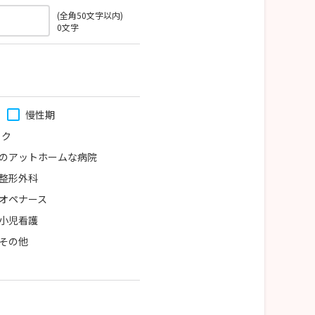
(全角50文字以内)
0
文字
慢性期
ック
のアットホームな病院
整形外科
オペナース
小児看護
その他