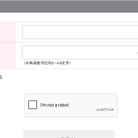
（半角英数字記号8～64文字）
る