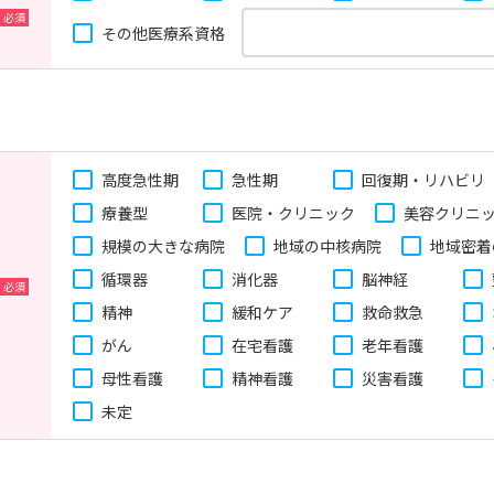
その他医療系資格
高度急性期
急性期
回復期・リハビリ
療養型
医院・クリニック
美容クリニ
規模の大きな病院
地域の中核病院
地域密着
循環器
消化器
脳神経
精神
緩和ケア
救命救急
がん
在宅看護
老年看護
母性看護
精神看護
災害看護
未定