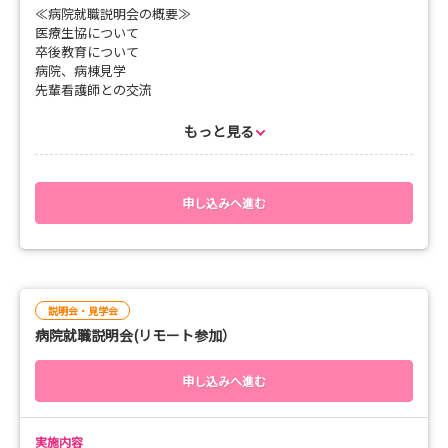
≪病院就職説明会の概要≫
医療生協について
卒後教育について
病院、病棟見学
先輩看護師との交流
労働条件の説明
質疑応答、アンケート記入
もっと見る
※奨学金制度の利用をお考えの方はお申込み時にお知らせくださ
い。
申し込みへ進む
説明会・見学会
病院就職説明会(リモート参加）
申し込みへ進む
実施内容