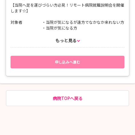
【当院へ足を運びづらい方必見！リモート病院就職説明会を開催
します☆】
対象者 ・当院が気になるが遠方でなかなか来れない方
・当院が気になる方
内容 9：30 オリエンテーション
もっと見る
医療生協の方針、理念、看護活動
9：55 新人教育について
10：35 病院紹介、病棟紹介動画★
労働条件の説明★
申し込みへ進む
質疑応答★
11：25 先輩看護師の体験談と先輩看護師との交流会
（質問OK）★
12：00 アンケート
補足 ・★がついている項目は顔出しをお願いします
病院TOPへ戻る
・対面式での病院就職説明会と合同となります
・先輩交流では、リモート参加の方にも先輩へ
質問する機会があります
・セキュリティの観点から予約者に後ほど
ZOOMのURLを送信します
・9：30開始予定ですがZOOMには9：20入室