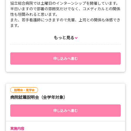
協立総合病院では土曜日のインターンシップを開催しています。
半日いますので部署の雰囲気だけでなく、コメディカルとの関係
性も垣間みれると思います。
また、若手看護師につきますので先輩、上司との関係も体感でき
ます。
参加したい部署と日程をご確認いただき、お申込みください。
もっと見る
研修時間：午前（9：00～12：30）
申込締切：研修希望日の1週間前
持ち物：実習白衣、ナースシューズ、筆記用具
申し込みへ進む
説明会・見学会
病院就職説明会（全学年対象）
申し込みへ進む
実施内容