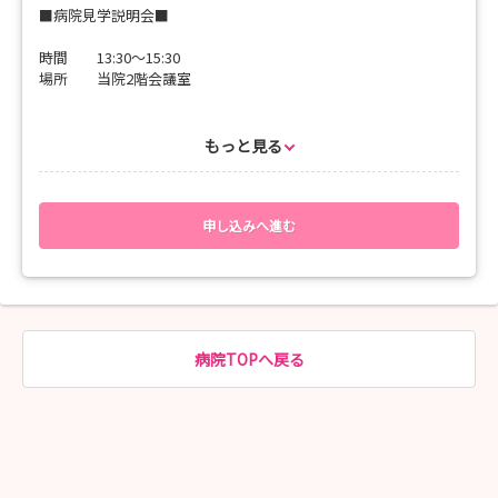
■病院見学説明会■
内科・糖尿病内科・腎臓内科）
＊外科系病棟
時間 13:30～15:30
（外科・乳腺外科・整形外科・脳神経外科・心臓
場所 当院2階会議室
血管外科・呼吸器外科・泌尿器科）
＊混合病棟
病院および看護部概要説明、院内見学、質疑応答等を予定してい
（小児科・耳鼻咽喉科・眼科・形成外科医・皮膚
ます。
もっと見る
科）
是非一度、実際に勤務している看護師や病棟の雰囲気を見に来て
＊産婦人科
ください。
＊集中治療室
お会いできることを楽しみにしています。
＊手術室（平日のみのため、2月は見学できませ
申し込みへ進む
ん）
■問い合わせ先
東京臨海病院 看護管理室
▼見学希望病棟をお知らせください！
電話 03(5605)8811（代表）
お申込み後に、体験先病棟の希望についてマイナビ上のメッセ
ージでご案内しますので、必ずご確認ください。
内科系病棟・外科系病棟を選択された場合は、こちらで体験先
病院TOPへ戻る
診療科を決定します。
ご応募お待ちしております。皆さんにお会いできることを心から
楽しみにしています。