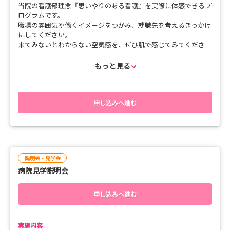
当院の看護部理念『思いやりのある看護』を実際に体感できるプ
ログラムです。
職場の雰囲気や働くイメージをつかみ、就職先を考えるきっかけ
にしてください。
来てみないとわからない空気感を、ぜひ肌で感じてみてくださ
い。
もっと見る
▼内容 ： 半日コース（13:00～16:00）
１．病院・看護部の概要、教育システムについて
２．日常生活援助、治療処置介助の体験・見学など
申し込みへ進む
３．体験後リフレクション・質疑応答
４．その他（病棟カンファレンス、チーム活動の見
学等）
▼その他 ：１．体験中は学校指定の実習衣を着用してください
説明会・見学会
２．2月開催の土曜日は、手術室の見学ができませ
病院見学説明会
ん。
▼対象 ：【2月～3月：2027年3月卒業見込みの方／8月～9
申し込みへ進む
月：2028年3月卒業見込みの方】
▼体験病棟：＊内科系病棟
実施内容
（循環器内科・消化器内科・呼吸器内科・脳神経