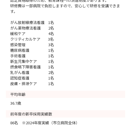
認定資格取得のため、教育課程への派遣制度があります。
研修費は一部病院で負担しますので、安心して研修を受講できま
す。
がん放射線療法看護 1名
がん薬物療法看護 2名
緩和ケア 4名
クリティカルケア 3名
感染管理 3名
糖尿病看護 1名
手術看護 1名
新生児集中ケア 1名
摂食嚥下障害看護 1名
乳がん看護 2名
認知症看護 1名
皮膚・排泄ケア 1名
平均年齢
36.7歳
前年度の新卒採用実績数
86名 ※2024年度実績（市立病院全体）