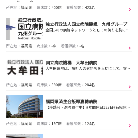
所在地：
福岡県
病床数：
400床
看護師数：
423名
独立行政法人国立病院機構 九州グループ
全国140の病院ネットワークとしての誇りを胸に、 地域医療を支えるセーフティネットへ
所在地：
福岡県
病床数：
-床
看護師数：
-名
国立病院機構 大牟田病院
大牟田病院は、病む人の気持ちを大切にして、安全で最善な医療を提供します。
所在地：
福岡県
病床数：
390床
看護師数：
284名
福岡県済生会飯塚嘉穂病院
【座談会・選考受付中】#年間休日123日#有給休暇20日 優しさと思いやりをもった看護実践で地域社会に密着した信頼できる病院を目指します。
所在地：
福岡県
病床数：
197床
看護師数：
124名