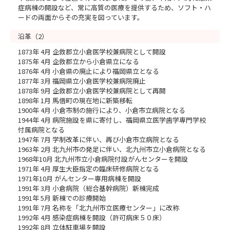
症病棟の開設など、常に高質の医療を提供するため、ソフト・ハ
ードの両面からその充実を図っています。
沿革（2）
1873年 4月 企救郡立小倉医学校兼病院として開設
1875年 4月 企救郡立から小倉県立になる
1876年 4月 小倉県の廃止により福岡県立となる
1877年 3月 福岡県立小倉医学校兼病院廃止
1878年 9月 企救郡立小倉医学校兼病院として再開
1898年 1月 馬借町の現在地に新築移転
1900年 4月 小倉市制の施行により、小倉市立病院となる
1944年 4月 病院施設を県に寄付し、福岡県立医学歯学専門学校
付属病院となる
1947年 7月 学制改革に伴い、再び小倉市立病院となる
1963年 2月 北九州市の発足に伴い、北九州市立小倉病院となる
1968年10月 北九州市立小倉病院付設がんセンターを開設
1971年 4月 厚生大臣指定の臨床研修病院となる
1971年10月 がんセンター専用病棟を開設
1991年 3月 小倉病院（総合基幹病院）新棟完成
1991年 5月 新棟での診療開始
1991年 7月 名称を「北九州市立医療センター」に改称
1992年 4月 感染症病棟を開設（許可病床５０床）
1992年 8月 立体駐車場を開設