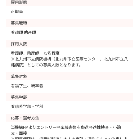
雇用形態
正職員
募集職種
看護師 助産師
採用人数
看護師、助産師 75名程度
※北九州市立病院機構（北九州市立医療センター、北九州市立八
幡病院）としての募集人数となります。
募集対象
看護学生、既卒者
募集学部
看護系学部・学科
応募・選考方法
当機構HPよりエントリー⇒応募書類を郵送⇒適性検査・小論
文・面接
※配属病院は、採用試験後に本人の希望・適性をもって決定しま