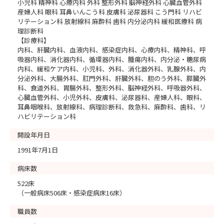
小児科 精神科 心療内科 外科 整形外科 脳神経外科 心臓血管外科
産婦人科 眼科 耳鼻いんこう科 皮膚科 泌尿器科 こう門科 リハビ
リテーション科 放射線科 麻酔科 歯科 内分泌内科 緩和医療科 病
理診断科
【診療科】
内科、肝臓内科、血液内科、感染症内科、心療内科、精神科、呼
吸器内科、消化器内科、循環器内科、腫瘍内科、内分泌・糖尿病
内科、緩和ケア内科、小児科、外科、消化器外科、乳腺外科、内
分泌外科、大腸外科、肛門外科、肝臓外科、胆のう外科、膵臓外
科、食道外科、胃腸外科、整形外科、脳神経外科、呼吸器外科、
心臓血管外科、小児外科、皮膚科、泌尿器科、産婦人科、眼科、
耳鼻咽喉科、放射線科、病理診断科、救急科、麻酔科、歯科、リ
ハビリテーション科
開設年月日
1991年7月1日
病床数
522床
（一般病床506床・感染症病床16床）
職員数