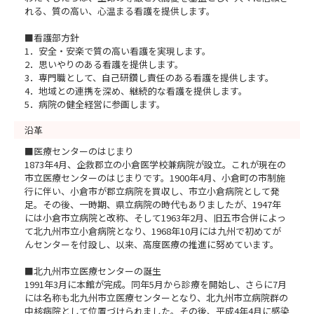
れる、質の高い、心温まる看護を提供します。
■看護部方針
1．安全・安楽で質の高い看護を実現します。
2．思いやりのある看護を提供します。
3．専門職として、自己研鑽し責任のある看護を提供します。
4．地域との連携を深め、継続的な看護を提供します。
5．病院の健全経営に参画します。
沿革
■医療センターのはじまり
1873年4月、企救郡立の小倉医学校兼病院が設立。これが現在の
市立医療センターのはじまりです。1900年4月、小倉町の市制施
行に伴い、小倉市が郡立病院を買収し、市立小倉病院として発
足。その後、一時期、県立病院の時代もありましたが、1947年
には小倉市立病院と改称、そして1963年2月、旧五市合併によっ
て北九州市立小倉病院となり、1968年10月には九州で初めてが
んセンターを付設し、以来、高度医療の推進に努めています。
■北九州市立医療センターの誕生
1991年3月に本館が完成。同年5月から診療を開始し、さらに7月
には名称も北九州市立医療センターとなり、北九州市立病院群の
中核病院として位置づけられました。その後、平成4年4月に感染