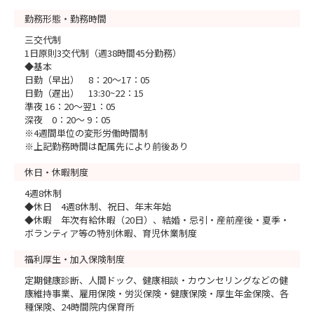
勤務形態・勤務時間
三交代制
1日原則3交代制（週38時間45分勤務）
◆基本
日勤（早出） 8：20～17：05
日勤（遅出） 13:30~22：15
準夜 16：20～翌1：05
深夜 0：20～ 9：05
※4週間単位の変形労働時間制
※上記勤務時間は配属先により前後あり
休日・休暇制度
4週8休制
◆休日 4週8休制、祝日、年末年始
◆休暇 年次有給休暇（20日）、結婚・忌引・産前産後・夏季・
ボランティア等の特別休暇、育児休業制度
福利厚生・加入保険制度
定期健康診断、人間ドック、健康相談・カウンセリングなどの健
康維持事業、雇用保険・労災保険・健康保険・厚生年金保険、各
種保険、24時間院内保育所