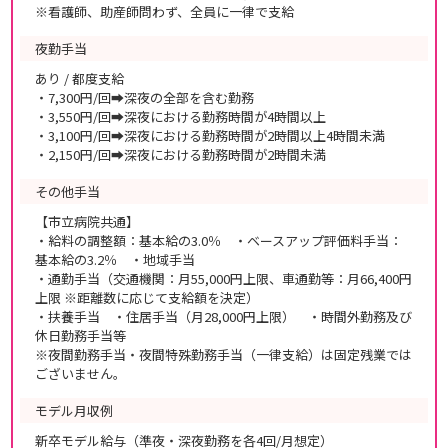
※看護師、助産師問わず、全員に一律で支給
夜勤手当
あり / 都度支給
・7,300円/回➡深夜の全部を含む勤務
・3,550円/回➡深夜における勤務時間が4時間以上
・3,100円/回➡深夜における勤務時間が2時間以上4時間未満
・2,150円/回➡深夜における勤務時間が2時間未満
その他手当
【市立病院共通】
・給料の調整額：基本給の3.0％ ・ベースアップ評価料手当：
基本給の3.2％ ・地域手当
・通勤手当（交通機関：月55,000円上限、車通勤等：月66,400円
上限 ※距離数に応じて支給額を決定）
・扶養手当 ・住居手当（月28,000円上限） ・時間外勤務及び
休日勤務手当等
※夜間勤務手当・夜間特殊勤務手当（一律支給）は固定残業では
ございません。
モデル月収例
新卒モデル給与（準夜・深夜勤務を各4回/月想定）