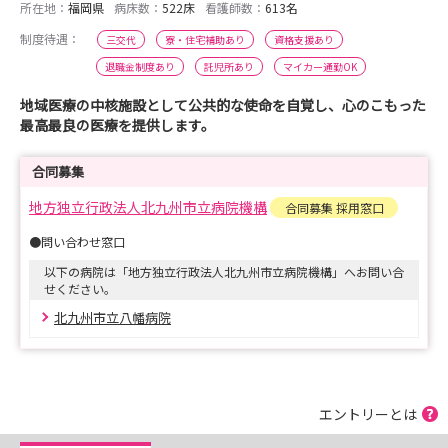
所在地：
福岡県
病床数：
522床
看護師数：
613名
制度待遇：
三交代
寮・住宅補助あり
資格支援あり
退職金制度あり
託児所あり
マイカー通勤OK
地域医療の中核施設として公共的な使命を自覚し、心のこもった
最高最良の医療を提供します。
合同募集
地方独立行政法人北九州市立病院機構
合同募集 採用窓口
●問い合わせ窓口
以下の病院は「地方独立行政法人北九州市立病院機構」へお問い合
せください。
北九州市立八幡病院
エントリーとは