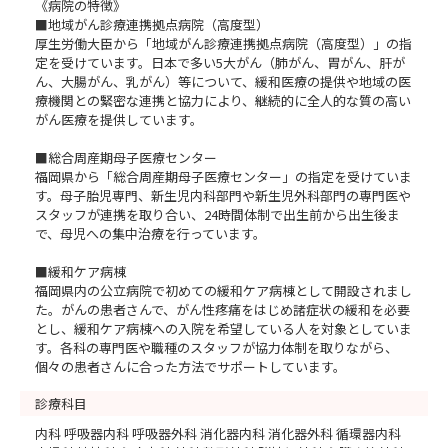
《病院の特徴》
■地域がん診療連携拠点病院（高度型）
厚生労働大臣から「地域がん診療連携拠点病院（高度型）」の指
定を受けています。日本で多い5大がん（肺がん、胃がん、肝が
ん、大腸がん、乳がん）等について、緩和医療の提供や地域の医
療機関との緊密な連携と協力により、継続的に全人的な質の高い
がん医療を提供しています。
■総合周産期母子医療センター
福岡県から「総合周産期母子医療センター」の指定を受けていま
す。母子胎児専門、新生児内科部門や新生児外科部門の専門医や
スタッフが連携を取り合い、24時間体制で出生前から出生後ま
で、母児への集中治療を行っています。
■緩和ケア病棟
福岡県内の公立病院で初めての緩和ケア病棟として開設されまし
た。がんの患者さんで、がん性疼痛をはじめ諸症状の緩和を必要
とし、緩和ケア病棟への入院を希望している人を対象としていま
す。各科の専門医や職種のスタッフが協力体制を取りながら、
個々の患者さんに合った方法でサポートしています。
診療科目
内科 呼吸器内科 呼吸器外科 消化器内科 消化器外科 循環器内科