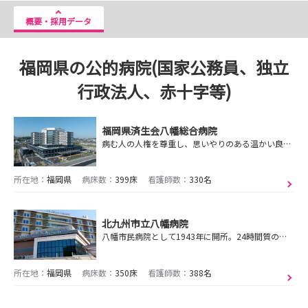
概要・採用データ
福岡県の公的病院(国家公務員、独立
行政法人、赤十字等)
福岡県済生会八幡総合病院
病む人の人権を尊重し、思いやりのある温かい良質な看護を提供します。
所在地：
福岡県
病床数：
399床
看護師数：
330名
北九州市立八幡病院
八幡市民病院として1943年に開所。24時間質の高い医療を提供し、総合救急医療提供の柱となっています。
所在地：
福岡県
病床数：
350床
看護師数：
388名