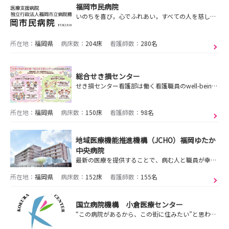
福岡市民病院
いのちを喜び，心でふれあい，すべての人を慈しむ病院を目指します。
所在地：
福岡県
病床数：
204床
看護師数：
280名
総合せき損センター
せき損センター看護部は働く看護職員のwell-beingに取り組んでいます。脊髄障害医療・看護の発祥の地、飯塚から脊髄障害患者の医療・看護をリードします。
所在地：
福岡県
病床数：
150床
看護師数：
98名
地域医療機能推進機構（JCHO）福岡ゆたか
中央病院
最新の医療を提供することで、病む人と職員が幸せになり、地域社会が健やかに栄える病院を目指します。
所在地：
福岡県
病床数：
152床
看護師数：
155名
国立病院機構 小倉医療センター
“この病院があるから、この街に住みたい”と思われるような病院を目指します