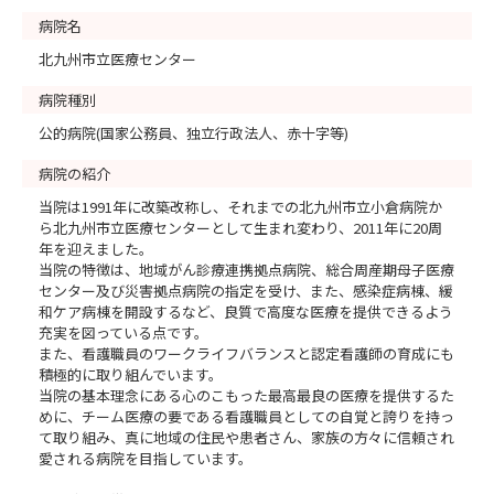
病院名
北九州市立医療センター
病院種別
公的病院(国家公務員、独立行政法人、赤十字等)
病院の紹介
当院は1991年に改築改称し、それまでの北九州市立小倉病院か
ら北九州市立医療センターとして生まれ変わり、2011年に20周
年を迎えました。
当院の特徴は、地域がん診療連携拠点病院、総合周産期母子医療
センター及び災害拠点病院の指定を受け、また、感染症病棟、緩
和ケア病棟を開設するなど、良質で高度な医療を提供できるよう
充実を図っている点です。
また、看護職員のワークライフバランスと認定看護師の育成にも
積極的に取り組んでいます。
当院の基本理念にある心のこもった最高最良の医療を提供するた
めに、チーム医療の要である看護職員としての自覚と誇りを持っ
て取り組み、真に地域の住民や患者さん、家族の方々に信頼され
愛される病院を目指しています。