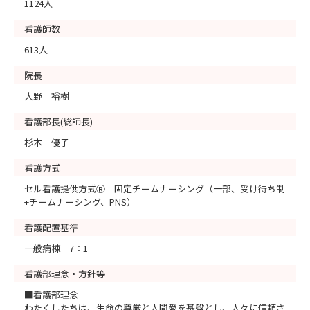
1124人
看護師数
613人
院長
大野 裕樹
看護部長(総師長)
杉本 優子
看護方式
セル看護提供方式Ⓡ 固定チームナーシング（一部、受け待ち制
+チームナーシング、PNS）
看護配置基準
一般病棟 7：1
看護部理念・方針等
■看護部理念
わたくしたちは、生命の尊厳と人間愛を基盤とし、人々に信頼さ