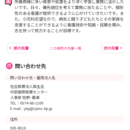
所属病棟に多い疾患や処置をより深く学習し業務に活かした
いです。日々、優先順位を考えて業務に当たることや、個別
性のある看護が提供できるように心がけていきたいです。ま
た、小児科志望なので、病気と闘う子どもたちとその家族を
支援することができるように看護技術や知識・経験を積み、
志を持って努力することが目標です。
前の先輩
次の先輩
この病院の先輩一覧
問い合わせ先
問い合わせ先・雇用法人名
社会医療法人厚生会
中部国際医療センター
人事部 牧野･廣瀬
TEL：0574-66-1100
E-mail：jinji@cjimc-hp.jp
住所
505-8510