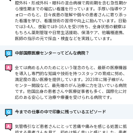
腔外科・形成外科・眼科の混合病棟で周術期を含む急性期か
ら慢性期までの幅広い看護を行っています。手厚い指導やフ
ォローのもと、日々疾患の理解や個々の患者さんに寄り添っ
た看護を学び、看護技術の習得や向上に励んでいます。日勤
では3-4人、夜勤では9-10人を受け持ち、全身状態の観察は
もちろん薬剤管理や日常生活援助、保清ケア、他職種連携、
医師の指示の元で採血・検査などを実践しています。
中部国際医療センターってどんな病院？
全ては病める人のためにという理念のもと、最新の医療機器
を導入し専門的な知識や技術を持つスタッフの育成に努め、
満足度の高い医療を提供しています。2023年に陽子線がん
センター開設など、最先端のがん治療に力を注いでいる病院
です。他国出身の患者さんや医療従事者も多く、国際化に対
応のある安心して治療や療養を受けられる病院です。
今までの仕事の中で印象に残っているエピソード
気管吸引など患者さんにとって苦痛や痛みを感じる処置に抵
抗する患者さんを見て、初めは怖く辛いと感じました。患者