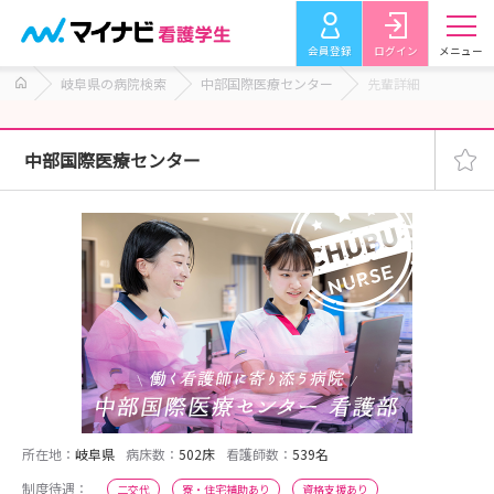
会員登録
ログイン
メニュー
岐阜県の病院検索
中部国際医療センター
先輩詳細
中部国際医療センター
所在地：
岐阜県
病床数：
502床
看護師数：
539名
制度待遇：
二交代
寮・住宅補助あり
資格支援あり