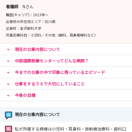
看護師
Nさん
職歴(キャリア)：
2023年〜
出身校の所在地エリア：
石川県
出身校：
金沢医科大学
所属診療科目：
小児科／その他（眼科、耳鼻咽喉科など）
現在の仕事内容について
中部国際医療センターってどんな病院？
今までの仕事の中で印象に残っているエピソード
仕事をするうえで大切にしていること
今後の目標
現在の仕事内容について
私が所属する病棟は小児科・耳鼻科・放射線治療科・歯科口