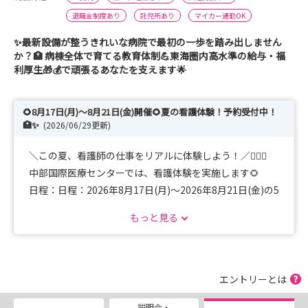
退職金制度あり
託児所あり
マイカー通勤OK
✨最新設備が整うきれいな病院で最初の一歩を踏み出しません
か？🏥 病棟全体で育てる教育体制💪東海圏内高水準の給与・福
利厚生🎁💰で頑張るあなたを支えます🌟
🌻8月17日(月)～8月21日(金)開催🌻夏の看護体験！予約受付中！
🏥✨
(2026/06/29更新)
＼この夏、看護師の仕事をリアルに体験しよう！／👩‍⚕️✨
中部国際医療センターでは、看護体験を実施します🌻
日程：日程：2026年8月17日(月)～2026年8月21日(金)の5
日間のうち、希望日の1日。
もっと見る
病棟でのシャドーイングや院内見学、先輩看護師との交流
を通して、病院の雰囲気や看護のやりがいを体感できます
😊
📅開催日はホームページのイベントカレンダーをご確認く
エントリーとは
ださい！気になる方はお早めにご予約を✨
説明会・