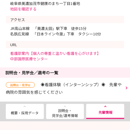
岐阜県美濃加茂市健康のまち一丁目1番地
地図を確認する
アクセス
JR高山本線 「美濃太田」駅下車 徒歩15分
名鉄広見線 「日本ライン今渡」下車 タクシー10分
URL
看護部案内【個人の尊重と温かい看護を心がけます】
中部国際医療センター
説明会・見学会／選考の一覧
☀看護体験（インターンシップ）☀ 先輩や
説明会・見学会
病院の雰囲気を感じてください
説明会・
先輩情報
概要・採用データ
見学会/選考情報