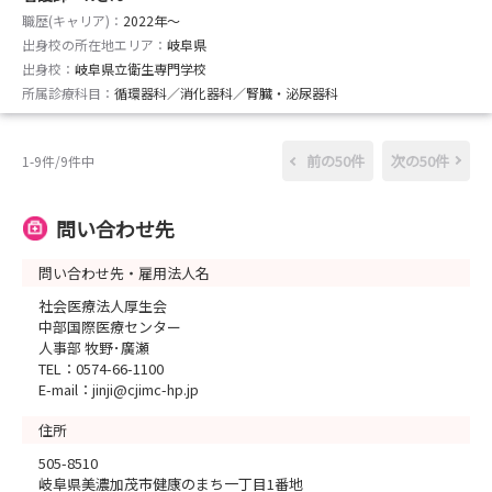
職歴(キャリア)：
2022年〜
出身校の所在地エリア：
岐阜県
出身校：
岐阜県立衛生専門学校
所属診療科目：
循環器科／消化器科／腎臓・泌尿器科
前の50件
次の50件
1-9件/9件中
問い合わせ先
問い合わせ先・雇用法人名
社会医療法人厚生会
中部国際医療センター
人事部 牧野･廣瀬
TEL：0574-66-1100
E-mail：jinji@cjimc-hp.jp
住所
505-8510
岐阜県美濃加茂市健康のまち一丁目1番地