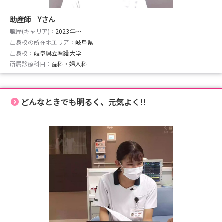
助産師 Yさん
職歴(キャリア)：
2023年〜
出身校の所在地エリア：
岐阜県
出身校：
岐阜県立看護大学
所属診療科目：
産科・婦人科
どんなときでも明るく、元気よく!!