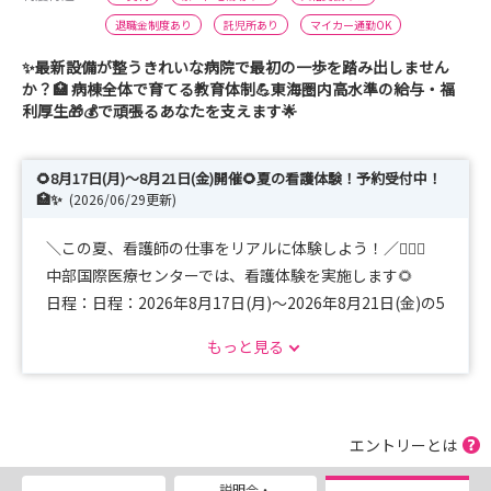
退職金制度あり
託児所あり
マイカー通勤OK
✨最新設備が整うきれいな病院で最初の一歩を踏み出しません
か？🏥 病棟全体で育てる教育体制💪東海圏内高水準の給与・福
利厚生🎁💰で頑張るあなたを支えます🌟
🌻8月17日(月)～8月21日(金)開催🌻夏の看護体験！予約受付中！
🏥✨
(2026/06/29更新)
＼この夏、看護師の仕事をリアルに体験しよう！／👩‍⚕️✨
中部国際医療センターでは、看護体験を実施します🌻
日程：日程：2026年8月17日(月)～2026年8月21日(金)の5
日間のうち、希望日の1日。
もっと見る
病棟でのシャドーイングや院内見学、先輩看護師との交流
を通して、病院の雰囲気や看護のやりがいを体感できます
😊
📅開催日はホームページのイベントカレンダーをご確認く
エントリーとは
ださい！気になる方はお早めにご予約を✨
説明会・