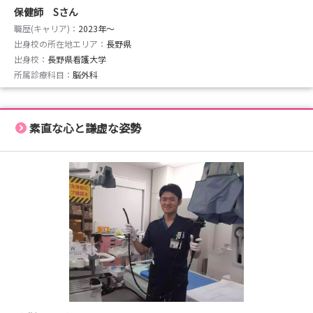
保健師 Sさん
職歴(キャリア)：
2023年〜
出身校の所在地エリア：
長野県
出身校：
長野県看護大学
所属診療科目：
脳外科
素直な心と謙虚な姿勢