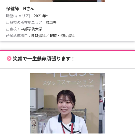
保健師 Nさん
職歴(キャリア)：
2021年〜
出身校の所在地エリア：
岐阜県
出身校：
中部学院大学
所属診療科目：
呼吸器科／腎臓・泌尿器科
笑顔で一生懸命頑張ります！