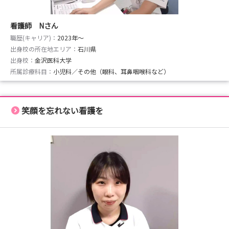
看護師 Nさん
職歴(キャリア)：
2023年〜
出身校の所在地エリア：
石川県
出身校：
金沢医科大学
所属診療科目：
小児科／その他（眼科、耳鼻咽喉科など）
笑顔を忘れない看護を