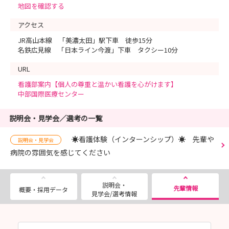
地図を確認する
アクセス
JR高山本線 「美濃太田」駅下車 徒歩15分
名鉄広見線 「日本ライン今渡」下車 タクシー10分
URL
看護部案内【個人の尊重と温かい看護を心がけます】
中部国際医療センター
説明会・見学会／選考の一覧
☀看護体験（インターンシップ）☀ 先輩や
説明会・見学会
病院の雰囲気を感じてください
説明会・
先輩情報
概要・採用データ
見学会/選考情報