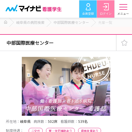
会員登録
ログイン
メニュー
岐阜県の病院検索
中部国際医療センター
先輩一覧
中部国際医療センター
所在地：
岐阜県
病床数：
502床
看護師数：
539名
制度待遇：
二交代
寮・住宅補助あり
資格支援あり