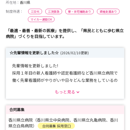
所在地：
香川県
制度待遇：
三交代
三次救急
寮・住宅補助あり
資格支援あり
マイカー通勤OK
「最適・最善・最新の医療」を提供し、「県民とともに歩む県立
病院」づくりを目指しています。
☆先輩情報を更新しました☆
(2026/02/10更新)
先輩情報を更新しました!
採用１年目の新人看護師や認定看護師など香川県立病院で
働く先輩看護師がやりがいや日々どんな業務をしているの
かなどの質問に答えています。
もっと見る
ぜひご覧ください！
合同募集
香川県立病院（香川県立中央病院、香川県立丸亀病院、香川
県立白鳥病院）
合同募集 採用窓口