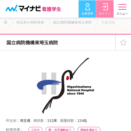
会員登録
ログイン
メニュー
埼玉県の病院検索
国立病院機構東埼玉病院
先輩詳細
国立病院機構東埼玉病院
所在地：
埼玉県
病床数：
532床
看護師数：
234名
制度待遇：
三交代
寮・住宅補助あり
資格支援あり