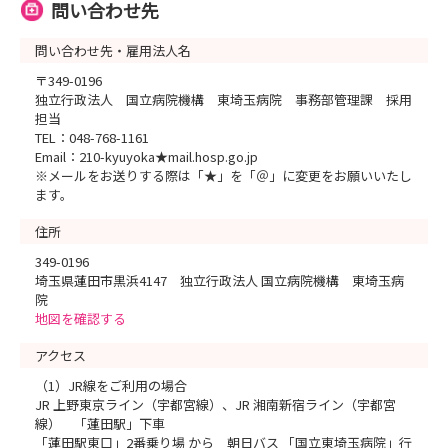
問い合わせ先
問い合わせ先・雇用法人名
〒349-0196
独立行政法人 国立病院機構 東埼玉病院 事務部管理課 採用
担当
TEL：048-768-1161
Email：210-kyuyoka★mail.hosp.go.jp
※メールをお送りする際は「★」を「＠」に変更をお願いいたし
ます。
住所
349-0196
埼玉県蓮田市黒浜4147 独立行政法人 国立病院機構 東埼玉病
院
地図を確認する
アクセス
（1）JR線をご利用の場合
JR 上野東京ライン（宇都宮線）、JR 湘南新宿ライン（宇都宮
線） 「蓮田駅」下車
「蓮田駅東口」2番乗り場 から 朝日バス 「国立東埼玉病院」行