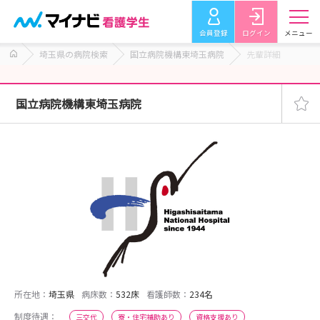
会員登録
ログイン
メニュー
埼玉県の病院検索
国立病院機構東埼玉病院
先輩詳細
国立病院機構東埼玉病院
所在地：
埼玉県
病床数：
532床
看護師数：
234名
制度待遇：
三交代
寮・住宅補助あり
資格支援あり