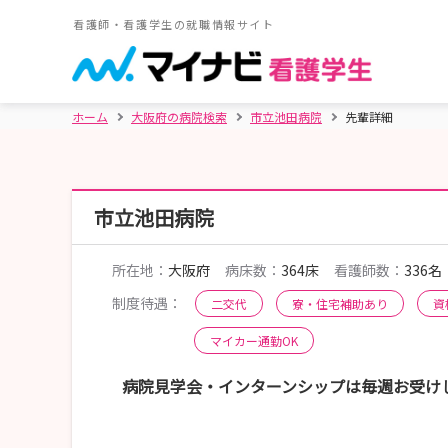
看護師・看護学生の就職情報サイト
ホーム
大阪府の病院検索
市立池田病院
先輩詳細
市立池田病院
所在地：
大阪府
病床数：
364床
看護師数：
336名
制度待遇：
二交代
寮・住宅補助あり
資
マイカー通勤OK
病院見学会・インターンシップは毎週お受け