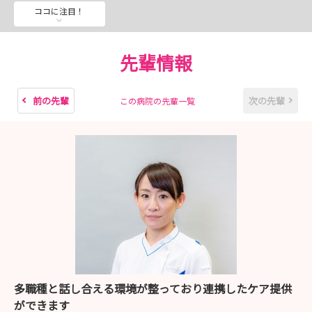
・ インターシップ・病院見学の選び方のポイント
ココに注目！
など、これから病院選びを進めるための“判断軸”を得られ
る内容をご用意しています。
先輩情報
テキストや資料だけではわからない、
「自分に合う環境かどうか」を感じていただける機会で
前の先輩
次の先輩
この病院の先輩一覧
す。
今後の実習や就職活動をより良いものにするためにも、
ぜひ一度ブースでお話しできれば嬉しいです。
当日お会いできることを楽しみにしております！
多職種と話し合える環境が整っており連携したケア提供
ができます