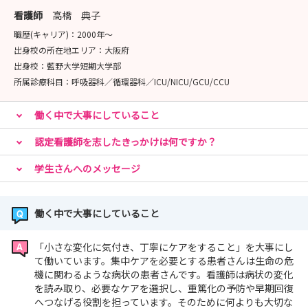
看護師
高橋 典子
職歴(キャリア)：
2000年〜
出身校の所在地エリア：
大阪府
出身校：
藍野大学短期大学部
所属診療科目：
呼吸器科／循環器科／ICU/NICU/GCU/CCU
働く中で大事にしていること
認定看護師を志したきっかけは何ですか？
学生さんへのメッセージ
働く中で大事にしていること
「小さな変化に気付き、丁寧にケアをすること」を大事にし
て働いています。集中ケアを必要とする患者さんは生命の危
機に関わるような病状の患者さんです。看護師は病状の変化
を読み取り、必要なケアを選択し、重篤化の予防や早期回復
へつなげる役割を担っています。そのために何よりも大切な