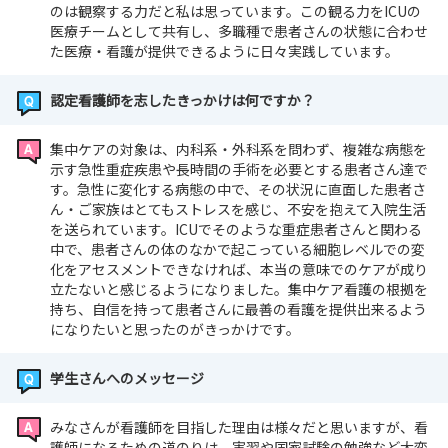
のは観察する力だと私は思っています。この観る力をICUの
医療チームとして共有し、多職種で患者さんの状態に合わせ
た医療・看護が提供できるように日々実践しています。
認定看護師を志したきっかけは何ですか？
集中ケアの対象は、内科系・外科系を問わず、複雑な病態を
示す急性重症疾患や長時間の手術を必要とする患者さん達で
す。急性に変化する病態の中で、その状況に直面した患者さ
ん・ご家族はとてもストレスを感じ、不安を抱えて入院生活
を送られています。ICUでそのような重症患者さんと関わる
中で、患者さんの体のなかで起こっている細胞レベルでの変
化をアセスメントできなければ、本当の意味でのケアが成り
立たないと感じるようになりました。集中ケア看護の根拠を
持ち、自信を持って患者さんに最善の看護を提供出来るよう
になりたいと思ったのがきっかけです。
学生さんへのメッセージ
みなさんが看護師を目指した理由は様々だと思いますが、看
護師になるための道のりは、実習や国家試験の勉強など大変