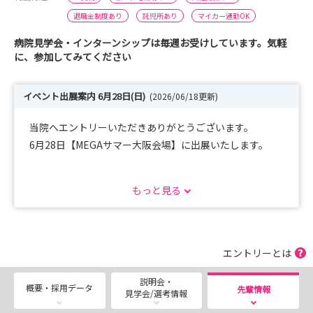
退職金制度あり
託児所あり
マイカー通勤OK
病院見学会・インターンシップは毎週お受けしています。気軽
に、参加してみてください
イベント出展案内 6月28日(日)
(2026/06/18更新)
当院へエントリーいただきありがとうございます。
6月28日【MEGAサマー大阪会場】に出展いたします。
看護学生の皆さまにとって、3年生の夏は
もっと見る
「これから実習が始まる前に、どんな働き方をしたいか考
え始める時期」かと思います。
当日は、皮膚・排泄認定看護師も参加します。
エントリーとは
当日はブースにて、
説明会・
・ 1年目看護師のリアルな1日の流れ
概要・採用データ
先輩情報
見学会/選考情報
・ 教育担当者から直接聞ける新人サポート体制