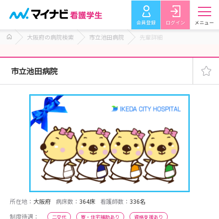
会員登録
ログイン
メニュー
大阪府の病院検索
市立池田病院
先輩詳細
市立池田病院
所在地：
大阪府
病床数：
364床
看護師数：
336名
制度待遇：
二交代
寮・住宅補助あり
資格支援あり