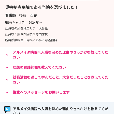
す。
災害拠点病院である当院を選びました！
≪病院見学会≫
看護師
後藤 百花
8月13日（木）、17日（月）、26日（水）
職歴(キャリア)：
2024年〜
9月8日（火）、28日（月）
出身校の所在地エリア：
大分県
10月5日（月）、8日（木）、16日（金）
出身校：
藤華医療技術専門学校
11月11日（水）、20日（金）、26日（木）
所属診療科目：
内科／外科／呼吸器科
※時間はすべて10時～12時になります。
アルメイダ病院へ入職を決めた理由やきっかけを教えてくだ
さい
当院看護部のホームページも是非ご覧ください。
理想の看護師像を教えてください
あなたのご参加お待ちしています！
就職活動を通して学んだこと、大変だったことを教えてくだ
さい
アルメイダ病院 看護部 教育企画室
高橋里江
後輩へのメッセージをお願いします
870-1195 大分市大字宮崎1509-2
電話：097-569-3121（代表）内線；5116
アルメイダ病院へ入職を決めた理由やきっかけを教えてくだ
kyoikukikaku@almeida.oita.med.or.jp
さい