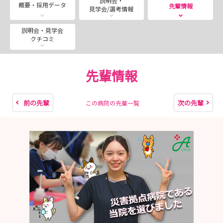
説明会・
▶ アルメイダ病院の特徴
概要・採用データ
先輩情報
見学会/選考情報
１ “急性期が苦手でも成長できる”丁寧な教育体制
実習で苦手意識を持つ学生は多くいます。
説明会・見学会
クチコミ
当院では、先輩が必ず相談役としてつき、
「なんとなく気になる」「言いづらい」
といった悩みも話しやすい雰囲気づくりを大事にしていま
先輩情報
す。
２ 多職種連携が自然にできる職場環境
前の先輩
次の先輩
この病院の先輩一覧
医師・リハビリ・栄養・薬剤師など
“必要な専門家にすぐ相談できる”のが、当院の強みです。
チーム全体で患者さんを支える文化が根付いています。
３ 働きやすさ重視の病院風土
新人さんには「言語化しづらい不安」まで丁寧に寄り添い
ます。
「厳しいだけの急性期」ではなく、
“安心して育つ急性期”を目指した環境づくりを進めていま