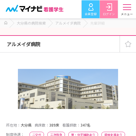
会員登録
ログイン
メニュー
大分県の病院検索
アルメイダ病院
先輩詳細
アルメイダ病院
所在地：
大分県
病床数：
389床
看護師数：
347名
制度待遇：
二交代
三次救急
寮・住宅補助あり
資格支援あり