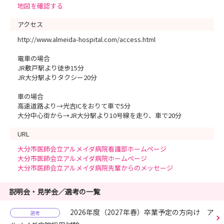
地図を確認する
アクセス
http://www.almeida-hospital.com/access.html
電車の場合
JR敷戸駅より徒歩15分
JR大分駅よりタクシー20分
車の場合
高速道路より→光吉ICをおりて車で5分
大分中心街から→JR大分駅より10号線を走り、車で20分
URL
大分市医師会立アルメイダ病院看護部ホームページ
大分市医師会立アルメイダ病院ホームページ
大分市医師会立アルメイダ病院先輩からのメッセージ
説明会・見学会／選考の一覧
2026年度（2027年春）卒業予定の方向け ア
選考