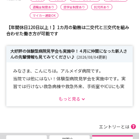
退職金制度あり
奨学金制度あり
託児所あり
マイカー通勤OK
【年間休日120日以上！】1カ月の勤務は二交代と三交代を組み
合わせた働き方が可能です
大好評の体験型病院見学会も実施中！４月に仲間になった新人さ
んの先輩情報も見てみてください♪
(2026/08/04更新)
みなさま、こんにちは。アルメイダ病院です。
当院では他にはない！体験型病院見学会を実施中です。実
習では行けない救急病棟や救急外来、手術室やICUにも実
際に入って頂き体験が出来ます。または、急性期一般病棟
もっと見る
を2つお選び頂きあなただけのオリジナルツアーを作成す
ることも可能です。
実際に来て見て分かってもらえることがたくさんありま
す。是非一度お越しください。
エントリーとは