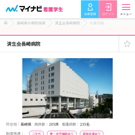
会員登録
ログイン
メニュー
長崎県の病院検索
済生会長崎病院
先輩詳細
済生会長崎病院
所在地：
長崎県
病床数：
205床
看護師数：
235名
制度待遇：
二交代
寮・住宅補助あり
資格支援あり