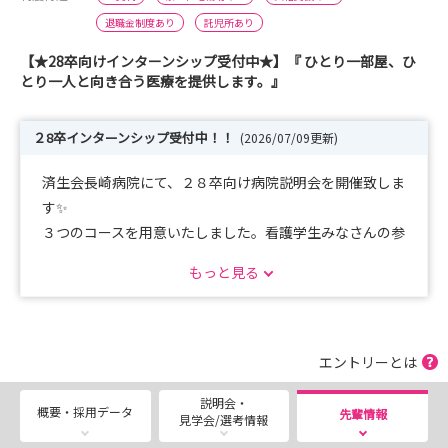
退職金制度あり
託児所あり
【★28卒向けインターンシップ受付中★】『 ひとり一部屋、ひ
とり一人と向き合う医療を提供します。』
２8卒インターンシップ受付中！！
(2026/07/09更新)
済生会長崎病院にて、２８卒向け病院説明会を開催致しま
す✨
３つのコースを用意いたしました。看護学生みなさんの参
加をお待ちしております！
もっと見る
【Aコ ース】病院説明会＋院内見学
【Bコ ース】病院説明会＋院内見学＋職場体験
【Cコ ース】病院見学 ＋ 院内見学 ＋ 先輩看護師
エントリーとは
説明会・
是非お友達と一緒にご参加ください！
概要・採用データ
先輩情報
見学会/選考情報