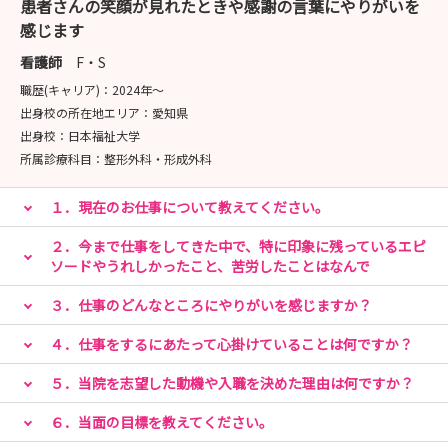
患者さんの笑顔が見れたときや感謝の言葉にやりがいを
【お問い合わせ】
感じます
〒395-8502 長野県飯田市八幡町438
看護師
F・S
飯田市立病院 事務局
庶務課 人事係
職歴(キャリア)：
2024年〜
出身校の所在地エリア：
愛知県
TEL 0265-21-1255
出身校：
日本福祉大学
Mail jinji@imh.jp
所属診療科目：
整形外科・形成外科
１．現在のお仕事について教えてください。
２．今まで仕事をしてきた中で、特に印象に残っているエピ
ソードやうれしかったこと、苦労したことはなんで
３．仕事のどんなところにやりがいを感じますか？
４．仕事をするにあたって心掛けていることは何ですか？
５．当院を志望した動機や入職を決めた理由は何ですか？
６．当面の目標を教えてください。