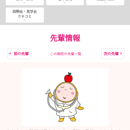
2026年夏の職場体験の日程が決まりました！
病棟の雰囲気を直接体験し、スタッフとも直接お話しいた
説明会・見学会
クチコミ
だける貴重なチャンス！！
例年予約枠が早く埋まってしまいますので、気になる方は
お見逃しなく。
先輩情報
※現在満員となっており、キャンセルで空きが出た場合の
みご予約可能となります※
前の先輩
次の先輩
この病院の先輩一覧
詳細は「説明会・見学会/選考情報」よりご確認くださ
い！
------------------------------------------------------------
------------------------------
大切な情報を見逃さないように、皆様のエントリーをお待
ちしています!!