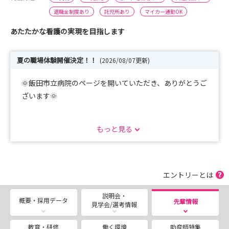
退職金制度あり
託児所あり
マイカー通勤OK
あたたかな看護の実現を目指します
夏の職場体験開催決定！！
(2026/08/07更新)
🌞飯田市立病院のページを開いていただき、ありがとうご
ざいます🌞
随時、採用に関する情報を更新していきます！
もっと見る
ぜひご覧ください☺
------------------------------------------------------------
------------------------------
エントリーとは
お知らせです🎀
説明会・
概要・採用データ
先輩情報
見学会/選考情報
〇夏の一日職場体験 ８月に開催します！
教育・研修
働く環境
助産師特集