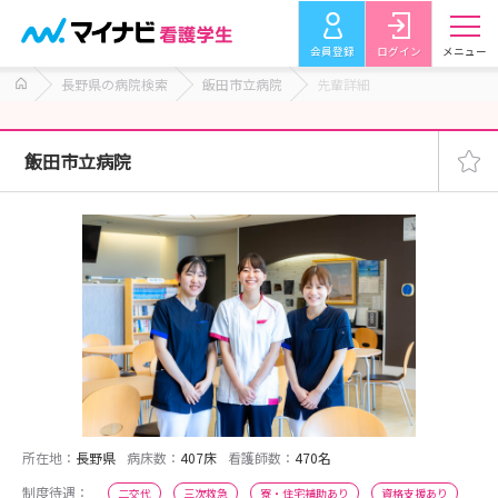
会員登録
ログイン
メニュー
長野県の病院検索
飯田市立病院
先輩詳細
飯田市立病院
所在地：
長野県
病床数：
407床
看護師数：
470名
制度待遇：
二交代
三次救急
寮・住宅補助あり
資格支援あり