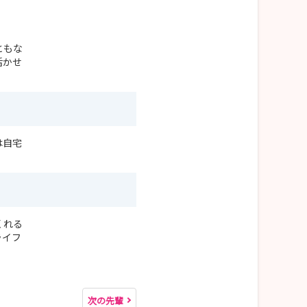
ともな
活かせ
は自宅
くれる
ライフ
次の先輩