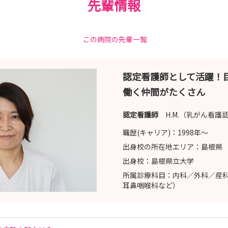
先輩情報
この病院の先輩一覧
認定看護師として活躍！
働く仲間がたくさん
認定看護師
H.M.（乳がん看護
職歴(キャリア)：
1998年〜
出身校の所在地エリア：
島根県
出身校：
島根県立大学
所属診療科目：
内科／外科／産
耳鼻咽喉科など）