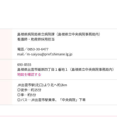
島根県病院局県立病院課（島根県立中央病院事務局内）
看護師・助産師採用担当
電話／0853-30-6477
mail／m-saiyou@pref.shimane.lg.jp
693-8555
島根県出雲市姫原四丁目１番地１（島根県立中央病院事務局内）
地図を確認する
JR出雲市駅(北口)より北へ約2km
◎徒歩…約25分
◎車…約5分
◎バス…JR出雲市駅乗車、「中央病院」下車