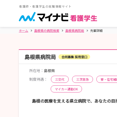
看護師・看護学生の就職情報サイト
ホーム
島根県の病院検索
島根県病院局
先輩詳細
島根県病院局
合同募集 採用窓口
所在地：
島根県
制度待遇：
三交代
三次救急
寮・住宅補
マイカー通勤OK
島根の医療を支える県立病院で、あなたの目