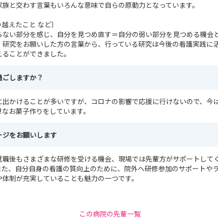
家族と交わす言葉もいろんな意味で自らの原動力となっています。
越えたこと など〕
らない部分を感じ、自分を見つめ直す＝自分の弱い部分を見つめる機会
、研究をお願いした方の言葉から、行っている研究は今後の看護実践に
えることができました。
過ごしますか？
に出かけることが多いですが、コロナの影響で応援に行けないので、今
単なお菓子作りをしています。
ージをお願いします
就職後もさまざまな研修を受ける機会、現場では先輩方がサポートして
また、自分自身の看護の質向上のために、院外へ研修参加のサポートや
や体制が充実していることも魅力の一つです。
この病院の先輩一覧