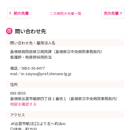
前の先輩
次の先輩
この病院の先輩一覧
問い合わせ先
問い合わせ先・雇用法人名
島根県病院局県立病院課（島根県立中央病院事務局内）
看護師・助産師採用担当
電話／0853-30-6477
mail／m-saiyou@pref.shimane.lg.jp
住所
693-8555
島根県出雲市姫原四丁目１番地１（島根県立中央病院事務局内）
地図を確認する
アクセス
JR出雲市駅(北口)より北へ約2km
◎徒歩…約25分