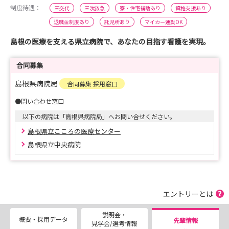
制度待遇：
三交代
三次救急
寮・住宅補助あり
資格支援あり
退職金制度あり
託児所あり
マイカー通勤OK
島根の医療を支える県立病院で、あなたの目指す看護を実現。
合同募集
島根県病院局
合同募集 採用窓口
●問い合わせ窓口
以下の病院は「島根県病院局」へお問い合せください。
島根県立こころの医療センター
島根県立中央病院
エントリーとは
説明会・
概要・採用データ
先輩情報
見学会/選考情報