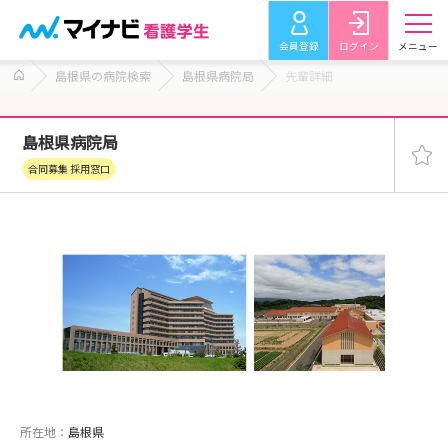
会員登録
ログイン
メニュー
島根県の病院検索
島根県病院局
先輩詳細
島根県病院局
合同募集 採用窓口
所在地：
島根県