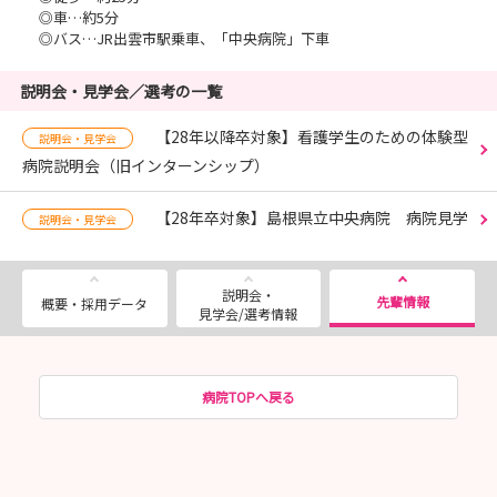
◎車…約5分
◎バス…JR出雲市駅乗車、「中央病院」下車
説明会・見学会／選考の一覧
【28年以降卒対象】看護学生のための体験型
説明会・見学会
病院説明会（旧インターンシップ）
【28年卒対象】島根県立中央病院 病院見学
説明会・見学会
説明会・
先輩情報
概要・採用データ
見学会/選考情報
病院TOPへ戻る