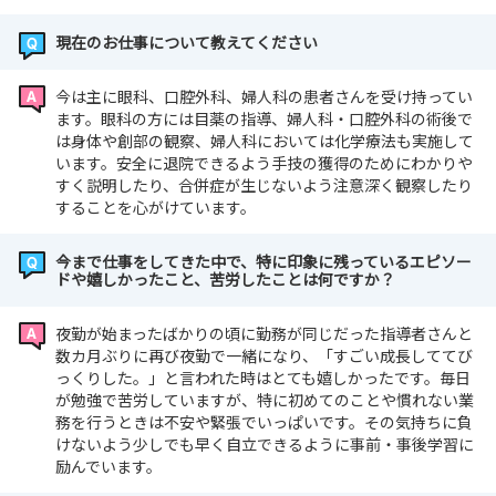
現在のお仕事について教えてください
今は主に眼科、口腔外科、婦人科の患者さんを受け持ってい
ます。眼科の方には目薬の指導、婦人科・口腔外科の術後で
は身体や創部の観察、婦人科においては化学療法も実施して
います。安全に退院できるよう手技の獲得のためにわかりや
すく説明したり、合併症が生じないよう注意深く観察したり
することを心がけています。
今まで仕事をしてきた中で、特に印象に残っているエピソー
ドや嬉しかったこと、苦労したことは何ですか？
夜勤が始まったばかりの頃に勤務が同じだった指導者さんと
数カ月ぶりに再び夜勤で一緒になり、「すごい成長しててび
っくりした。」と言われた時はとても嬉しかったです。毎日
が勉強で苦労していますが、特に初めてのことや慣れない業
務を行うときは不安や緊張でいっぱいです。その気持ちに負
けないよう少しでも早く自立できるように事前・事後学習に
励んでいます。