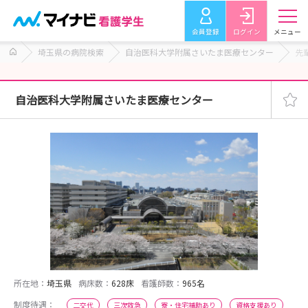
会員登録
ログイン
メニュー
埼玉県の病院検索
自治医科大学附属さいたま医療センター
先
自治医科大学附属さいたま医療センター
所在地：
埼玉県
病床数：
628床
看護師数：
965名
制度待遇：
二交代
三次救急
寮・住宅補助あり
資格支援あり