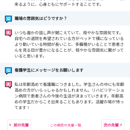
来るように、心身ともにサポートすることです。
■ 当日の流れ
1．病院の概要説明
職場の雰囲気はどうですか？
2．院内見学
※ユカリアタッチ（電子ピクトグラム）体験もできます
いつも誰かの話し声が聞こえていて、穏やかな雰囲気です。
自宅への退院を希望されている方がベッドで横になっている
より動いている時間が長いこと、多職種がいることで患者さ
･･━━･･━━･･━━･･━━･･
んを見る目が豊かになることが、穏やかな雰囲気に繋がって
【いつでもどこでも気軽に視聴可 WEB説明会】
いると思います。
申し込み後に送られてくる専用URLから動画を視聴してい
ただくプログラムです。
看護学生にメッセージをお願いします
■動画 約30分
■登壇者 看護部長、教育担当、若手看護師
私は年齢高めで看護職につきました。学生さんの中にも年齢
■内容
高めの方がいらっしゃるかもしれません。リハビリテーショ
ン病院で患者さんの今後の生活が決まっていきます。年齢高
・病院の特徴や雰囲気
めの学生だからこそ出来ることもあります。活躍の場が待っ
・先輩看護師Q＆A 等
てます！
前の先輩
次の先輩
この病院の先輩一覧