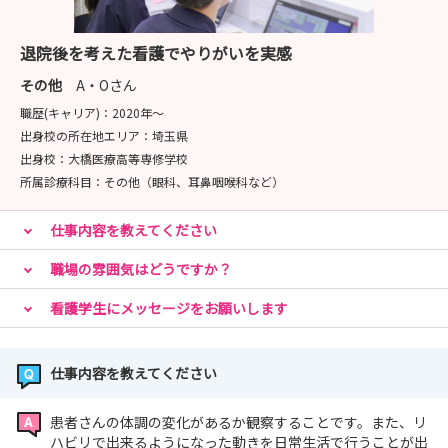
【交通費最大2万円補助!回復期看護の専門性に触れるイン
ターンシップ】
退院後を考えた看護でやりがいを実感
■開催日時
7月21日(火)～9月4日(金) の平日 8:45‐13:00
その他
A・Oさん
回復期病院での看護をより深く知っていただくため、当日
職歴(キャリア)：
2020年〜
は先輩看護師のもとでシャドーイングを通して病院の雰囲
出身校の所在地エリア：
埼玉県
気見ていただきます。
出身校：
大橋医療高等専修学校
交通費の支給がありますので遠方の方も是非この機会にご
所属診療科目：
その他（眼科、耳鼻咽喉科など）
検討ください！
仕事内容を教えてください
･･━━･･━━･･━━･･━━･･
職場の雰囲気はどうですか？
【所要時間2時間以内/病院説明会・見学会(対面型)】28
年,27年卒向け
看護学生にメッセージをお願いします
実際に病院にお越しいただくプログラムです。
■開催日時
仕事内容を教えてください
7月22日(水)～9月4日(金)10:00～12:00
※開催日の詳細は申込みページの一覧にてご確認くださ
患者さんの体調の変化があるか観察することです。また、リ
い。
ハビリで出来るようになった動きを日常生活で行うことが出