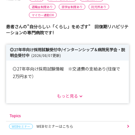
退職金制度あり
奨学金制度あり
託児所あり
マイカー通勤OK
患者さんの"自分らしい「くらし」をめざす" 回復期リハビリテ
ーションの専門病院です!
◎27年卒向け採用試験受付中/インターンシップ＆病院見学会・説
明会受付中
(2026/08/07更新)
◎27年卒向け採用試験情報 ※交通費の支給あり(往復で
2万円まで）
■日時
もっと見る
8月18日(火)～8月26日(水) 10：00～
9月5日(土)、10月24日(土) 10：00～
試験内容
Topics
・個人面接（30分程度）
WEBセミナーはこちら
WEBセミナー
・作文（800字程度、事前作成可、当日持参）