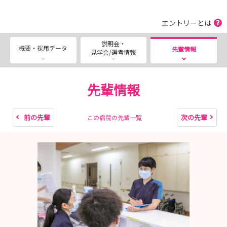
・適性検査（性格検査）は事前受検です。
詳細は「選考情報」をご確認ください。
エントリーとは
▬ ▬▬▬▬▬▬▬▬▬▬▬▬ ▬
説明会・
概要・採用データ
先輩情報
見学会/選考情報
ただいま戸田リハでは、いつでも視聴可能な病院説明会動
画の配信や来院型の病院説明会・見学会を実施中です！
先輩情報
「回復期の実習がなくてイメージが湧かない…」
「リハビリ病院での看護師の役割って？」
前の先輩
次の先輩
この病院の先輩一覧
▶そんな疑問を実際に「見て・聴いて」体感できるイベン
トを用意しました！
未来の自分を描くチャンスを、ぜひ体験してください。
※まずはWEB説明会を視聴してみてから、来院での見学
会等に参加することも大歓迎です。
･･━━･･━━･･━━･･━━･･