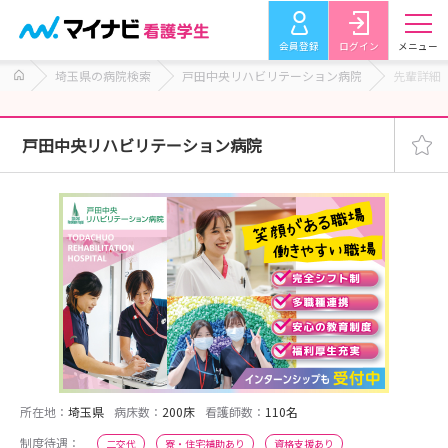
会員登録
ログイン
メニュー
埼玉県の病院検索
戸田中央リハビリテーション病院
先輩詳細
戸田中央リハビリテーション病院
所在地：
埼玉県
病床数：
200床
看護師数：
110名
制度待遇：
二交代
寮・住宅補助あり
資格支援あり