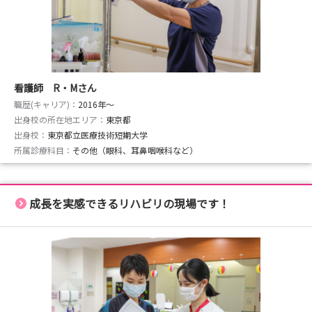
看護師 R・Mさん
職歴(キャリア)：
2016年〜
出身校の所在地エリア：
東京都
出身校：
東京都立医療技術短期大学
所属診療科目：
その他（眼科、耳鼻咽喉科など）
成長を実感できるリハビリの現場です！