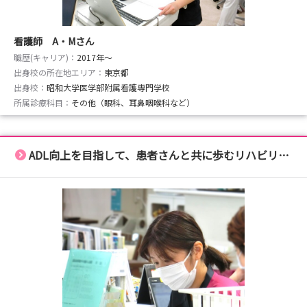
看護師 A・Mさん
職歴(キャリア)：
2017年〜
出身校の所在地エリア：
東京都
出身校：
昭和大学医学部附属看護専門学校
所属診療科目：
その他（眼科、耳鼻咽喉科など）
ADL向上を目指して、患者さんと共に歩むリハビリのプロに