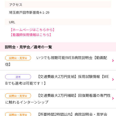
アクセス
埼玉県戸田市新曽南4-1-29
URL
【ホームページはこちらから】
【看護師採用情報はこちら】
説明会・見学会／選考の一覧
いつでも視聴可能!WEB病院説明会【動画配
説明会・見学会
信】
【交通費最大2万円支給】採用試験情報【WE
選考
Bでも選考は可能です！】
【交通費最大2万円補助】回復期看護の専門性
説明会・見学会
に触れるインターンシップ
【所要時間2時間以内】病院説明会・見学会
説明会・見学会