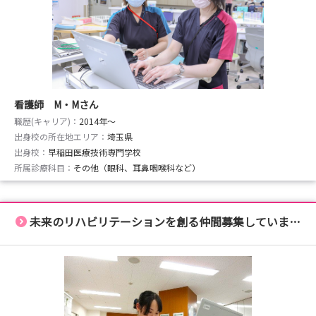
看護師 M・Mさん
職歴(キャリア)：
2014年〜
出身校の所在地エリア：
埼玉県
出身校：
早稲田医療技術専門学校
所属診療科目：
その他（眼科、耳鼻咽喉科など）
未来のリハビリテーションを創る仲間募集しています！