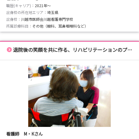
職歴(キャリア)：
2021年〜
出身校の所在地エリア：
埼玉県
出身校：
川越市医師会川越看護専門学校
所属診療科目：
その他（眼科、耳鼻咽喉科など）
退院後の笑顔を共に作る、リハビリテーションのプロへ！
看護師 M・Kさん