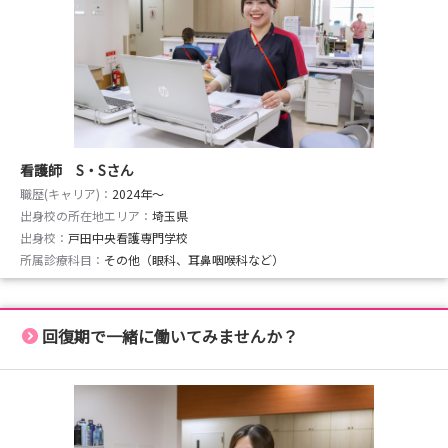
【交通費最大2万円補助!回復期看護の専門性に触れるイン
ターンシップ】
■開催日時
7月21日(火)～9月4日(金) の平日 8:45‐13:00
回復期病院での看護をより深く知っていただくため、当日
は先輩看護師のもとでシャドーイングを通して病院の雰囲
気見ていただきます。
看護師 S・Sさん
交通費の支給がありますので遠方の方も是非この機会にご
職歴(キャリア)：
2024年〜
検討ください！
出身校の所在地エリア：
埼玉県
出身校：
戸田中央看護専門学校
･･━━･･━━･･━━･･━━･･
所属診療科目：
その他（眼科、耳鼻咽喉科など）
【所要時間2時間以内/病院説明会・見学会(対面型)】28
年,27年卒向け
実際に病院にお越しいただくプログラムです。
回復期で一緒に働いてみませんか？
■開催日時
7月22日(水)～9月4日(金)10:00～12:00
※開催日の詳細は申込みページの一覧にてご確認くださ
い。