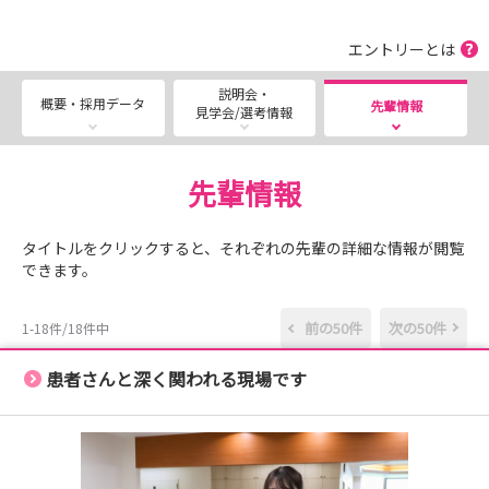
・適性検査（性格検査）は事前受検です。
詳細は「選考情報」をご確認ください。
エントリーとは
▬ ▬▬▬▬▬▬▬▬▬▬▬▬ ▬
説明会・
概要・採用データ
先輩情報
見学会/選考情報
ただいま戸田リハでは、いつでも視聴可能な病院説明会動
画の配信や来院型の病院説明会・見学会を実施中です！
先輩情報
「回復期の実習がなくてイメージが湧かない…」
タイトルをクリックすると、それぞれの先輩の詳細な情報が閲覧
「リハビリ病院での看護師の役割って？」
できます。
▶そんな疑問を実際に「見て・聴いて」体感できるイベン
前の50件
次の50件
1-18件/18件中
トを用意しました！
未来の自分を描くチャンスを、ぜひ体験してください。
患者さんと深く関われる現場です
※まずはWEB説明会を視聴してみてから、来院での見学
会等に参加することも大歓迎です。
･･━━･･━━･･━━･･━━･･