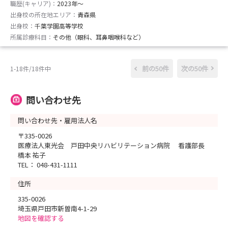
職歴(キャリア)：
2023年〜
出身校の所在地エリア：
青森県
出身校：
千葉学園高等学校
所属診療科目：
その他（眼科、耳鼻咽喉科など）
前の50件
次の50件
1-18件/18件中
問い合わせ先
問い合わせ先・雇用法人名
〒335-0026
医療法人東光会 戸田中央リハビリテーション病院 看護部長
橋本 祐子
TEL： 048-431-1111
住所
335-0026
埼玉県戸田市新曽南4-1-29
地図を確認する