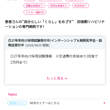
退職金制度あり
奨学金制度あり
託児所あり
マイカー通勤OK
患者さんの"自分らしい「くらし」をめざす" 回復期リハビリテ
ーションの専門病院です!
◎27年卒向け採用試験受付中/インターンシップ＆病院見学会・説
明会受付中
(2026/08/07更新)
◎27年卒向け採用試験情報 ※交通費の支給あり(往復で
2万円まで）
■日時
もっと見る
8月18日(火)～8月26日(水) 10：00～
9月5日(土)、10月24日(土) 10：00～
試験内容
Topics
・個人面接（30分程度）
WEBセミナーはこちら
WEBセミナー
・作文（800字程度、事前作成可、当日持参）