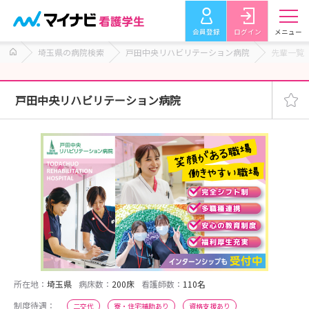
会員登録
ログイン
メニュー
埼玉県の病院検索
戸田中央リハビリテーション病院
先輩一覧
戸田中央リハビリテーション病院
所在地：
埼玉県
病床数：
200床
看護師数：
110名
制度待遇：
二交代
寮・住宅補助あり
資格支援あり