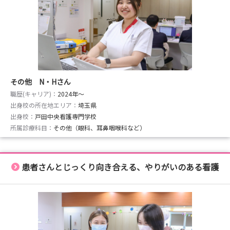
■ 当日の流れ
1．病院の概要説明
2．院内見学
※ユカリアタッチ（電子ピクトグラム）体験もできます
その他 N・Hさん
･･━━･･━━･･━━･･━━･･
職歴(キャリア)：
【いつでもどこでも気軽に視聴可 WEB説明会】
2024年〜
出身校の所在地エリア：
埼玉県
申し込み後に送られてくる専用URLから動画を視聴してい
出身校：
戸田中央看護専門学校
ただくプログラムです。
所属診療科目：
その他（眼科、耳鼻咽喉科など）
■動画 約30分
■登壇者 看護部長、教育担当、若手看護師
■内容
患者さんとじっくり向き合える、やりがいのある看護
・病院の特徴や雰囲気
・先輩看護師Q＆A 等