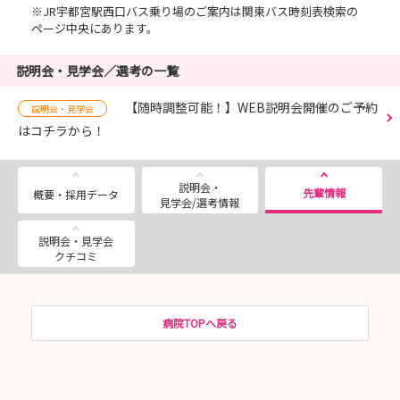
※JR宇都宮駅西口バス乗り場のご案内は関東バス時刻表検索の
ページ中央にあります。
説明会・見学会／選考の一覧
【随時調整可能！】WEB説明会開催のご予約
説明会・見学会
はコチラから！
説明会・
先輩情報
概要・採用データ
見学会/選考情報
説明会・見学会
クチコミ
病院TOPへ戻る