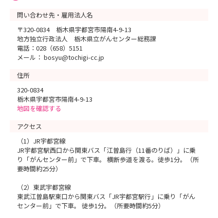
問い合わせ先・雇用法人名
〒320-0834 栃木県宇都宮市陽南4-9-13
地方独立行政法人 栃木県立がんセンター総務課
電話：028（658）5151
メール： bosyu@tochigi-cc.jp
住所
320-0834
栃木県宇都宮市陽南4-9-13
地図を確認する
アクセス
（1）JR宇都宮線
JR宇都宮駅西口から関東バス「江曽島行（11番のりば）」に乗
り「がんセンター前」で下車。 横断歩道を渡る。徒歩1分。（所
要時間約25分）
（2）東武宇都宮線
東武江曽島駅東口から関東バス「JR宇都宮駅行」に乗り「がん
センター前」で下車。 徒歩1分。（所要時間約5分）