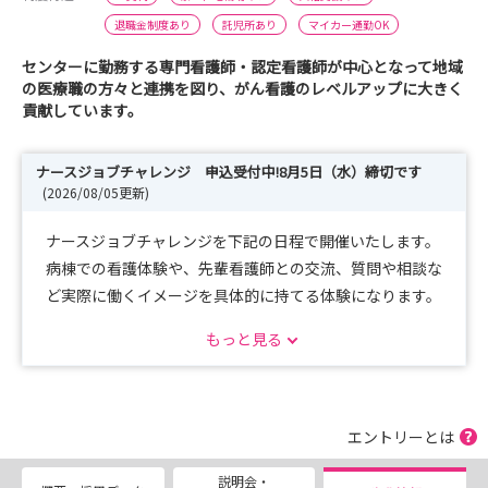
退職金制度あり
託児所あり
マイカー通勤OK
センターに勤務する専門看護師・認定看護師が中心となって地域
の医療職の方々と連携を図り、がん看護のレベルアップに大きく
貢献しています。
ナースジョブチャレンジ 申込受付中!8月5日（水）締切です
(2026/08/05更新)
ナースジョブチャレンジを下記の日程で開催いたします。
病棟での看護体験や、先輩看護師との交流、質問や相談な
ど実際に働くイメージを具体的に持てる体験になります。
お申し込みは説明会のタブからお申込みください。
もっと見る
【対象】
2028年卒の学生の方
エントリーとは
【開催日程】※各回10名ずつ 9時～16時
説明会・
第3回：8月19日（水）【応募締切：8月5日（水）】