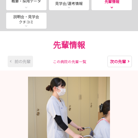
概要・採用データ
先輩情報
見学会/選考情報
当日はお弁当も出ます！
説明会・見学会
クチコミ
先輩情報
前の先輩
次の先輩
この病院の先輩一覧