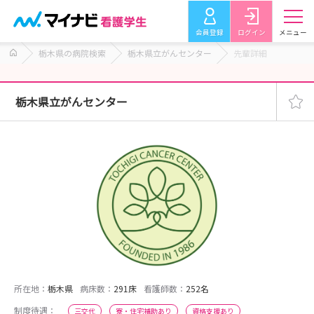
会員登録
ログイン
メニュー
栃木県の病院検索
栃木県立がんセンター
先輩詳細
栃木県立がんセンター
所在地：
栃木県
病床数：
291床
看護師数：
252名
制度待遇：
三交代
寮・住宅補助あり
資格支援あり