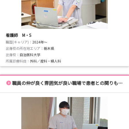
看護師 M・S
職歴(キャリア)：
2024年〜
出身校の所在地エリア：
栃木県
出身校：
自治医科大学
所属診療科目：
外科／産科・婦人科
職員の仲が良く雰囲気が良い職場で患者との関りも充実しています