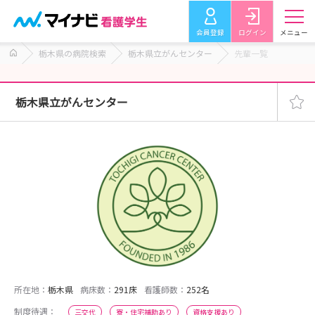
会員登録
ログイン
メニュー
栃木県の病院検索
栃木県立がんセンター
先輩一覧
栃木県立がんセンター
所在地：
栃木県
病床数：
291床
看護師数：
252名
制度待遇：
三交代
寮・住宅補助あり
資格支援あり