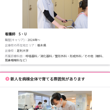
看護師 S・U
職歴(キャリア)：
2024年〜
出身校の所在地エリア：
栃木県
出身校：
足利大学
所属診療科目：
呼吸器科／消化器科／整形外科・形成外科／その他（眼科、
耳鼻咽喉科など）
新人を病棟全体で育てる雰囲気があります