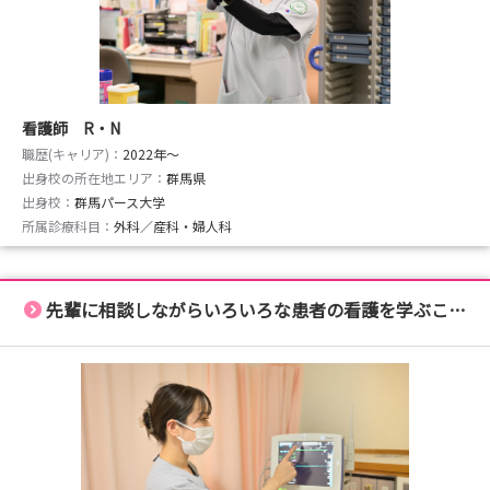
看護師 R・N
職歴(キャリア)：
2022年〜
出身校の所在地エリア：
群馬県
出身校：
群馬パース大学
所属診療科目：
外科／産科・婦人科
先輩に相談しながらいろいろな患者の看護を学ぶことができます