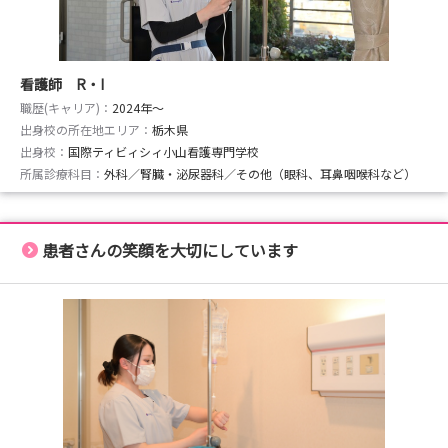
看護師 R・I
職歴(キャリア)：
2024年〜
出身校の所在地エリア：
栃木県
出身校：
国際ティビィシィ小山看護専門学校
所属診療科目：
外科／腎臓・泌尿器科／その他（眼科、耳鼻咽喉科など）
患者さんの笑顔を大切にしています