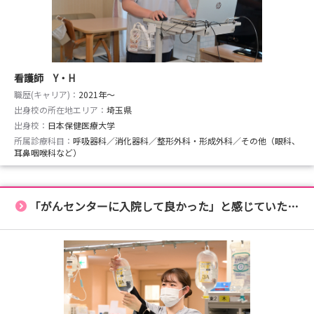
看護師 Y・H
職歴(キャリア)：
2021年〜
出身校の所在地エリア：
埼玉県
出身校：
日本保健医療大学
所属診療科目：
呼吸器科／消化器科／整形外科・形成外科／その他（眼科、
耳鼻咽喉科など）
「がんセンターに入院して良かった」と感じていただけるように