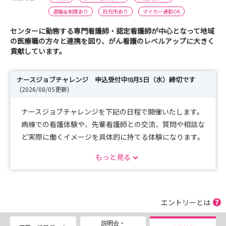
退職金制度あり
託児所あり
マイカー通勤OK
センターに勤務する専門看護師・認定看護師が中心となって地域
の医療職の方々と連携を図り、がん看護のレベルアップに大きく
貢献しています。
ナースジョブチャレンジ 申込受付中!8月5日（水）締切です
(2026/08/05更新)
ナースジョブチャレンジを下記の日程で開催いたします。
病棟での看護体験や、先輩看護師との交流、質問や相談な
ど実際に働くイメージを具体的に持てる体験になります。
お申し込みは説明会のタブからお申込みください。
もっと見る
【対象】
2028年卒の学生の方
エントリーとは
【開催日程】※各回10名ずつ 9時～16時
説明会・
第3回：8月19日（水）【応募締切：8月5日（水）】