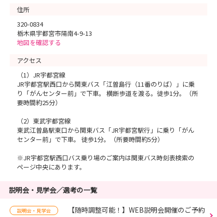
住所
320-0834
栃木県宇都宮市陽南4-9-13
地図を確認する
アクセス
（1）JR宇都宮線
JR宇都宮駅西口から関東バス「江曽島行（11番のりば）」に乗
り「がんセンター前」で下車。 横断歩道を渡る。徒歩1分。（所
要時間約25分）
（2）東武宇都宮線
東武江曽島駅東口から関東バス「JR宇都宮駅行」に乗り「がん
センター前」で下車。 徒歩1分。（所要時間約5分）
※JR宇都宮駅西口バス乗り場のご案内は関東バス時刻表検索の
ページ中央にあります。
説明会・見学会／選考の一覧
【随時調整可能！】WEB説明会開催のご予約
説明会・見学会