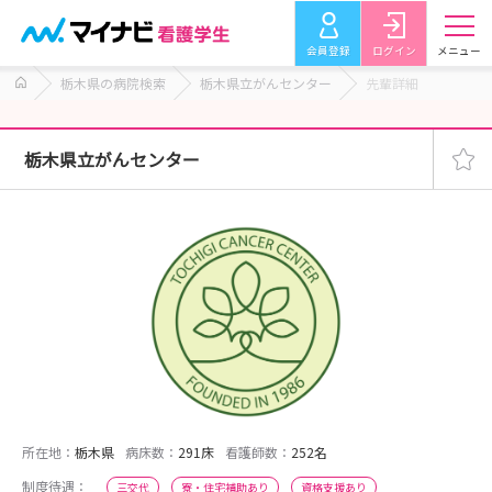
会員登録
ログイン
メニュー
栃木県の病院検索
栃木県立がんセンター
先輩詳細
栃木県立がんセンター
所在地：
栃木県
病床数：
291床
看護師数：
252名
制度待遇：
三交代
寮・住宅補助あり
資格支援あり