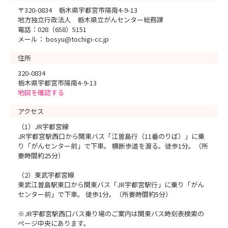
〒320-0834 栃木県宇都宮市陽南4-9-13
地方独立行政法人 栃木県立がんセンター総務課
電話：028（658）5151
メール： bosyu@tochigi-cc.jp
住所
320-0834
栃木県宇都宮市陽南4-9-13
地図を確認する
アクセス
（1）JR宇都宮線
JR宇都宮駅西口から関東バス「江曽島行（11番のりば）」に乗
り「がんセンター前」で下車。 横断歩道を渡る。徒歩1分。（所
要時間約25分）
（2）東武宇都宮線
東武江曽島駅東口から関東バス「JR宇都宮駅行」に乗り「がん
センター前」で下車。 徒歩1分。（所要時間約5分）
※JR宇都宮駅西口バス乗り場のご案内は関東バス時刻表検索の
ページ中央にあります。