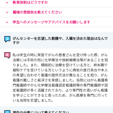
教育体制はどうですか
職場の雰囲気を教えてください
学生へのメッセージやアドバイスをお願いします
がんセンターを志望した動機や、入職を決めた理由はなんで
すか
私は学生の時に実習でがんの患者さんを受け持った際、がん
治療には手術の他に化学療法や放射線療法等があることを知
りました。また、積極的に治療を受けている方と、終末期で
緩和ケアを受けている方というように病気の進行具合や本人
の希望に合わせて看護の提供方法が異なることを知り、がん
看護の難しさと奥深さを実感しました。当院にはがん看護専
門看護師やがん化学療法看護認定看護師等の専門看護師や認
定看護師が多く活躍されており、より専門性の高いがん看護
を学ぶことができると思ったため、がん医療を専門に行って
いる当院を志望しました。
現在の仕事について教えてください