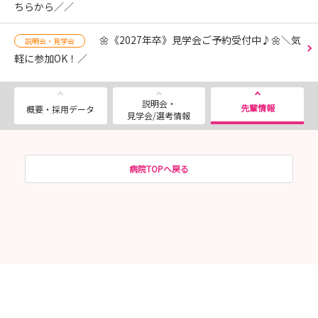
ちらから／／
🌼《2027年卒》見学会ご予約受付中♪🌼＼気
説明会・見学会
軽に参加OK！／
説明会・
先輩情報
概要・採用データ
見学会/選考情報
病院TOPへ戻る