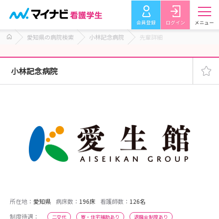
会員登録
ログイン
メニュー
愛知県の病院検索
小林記念病院
先輩詳細
小林記念病院
所在地：
愛知県
病床数：
196床
看護師数：
126名
制度待遇：
二交代
寮・住宅補助あり
退職金制度あり