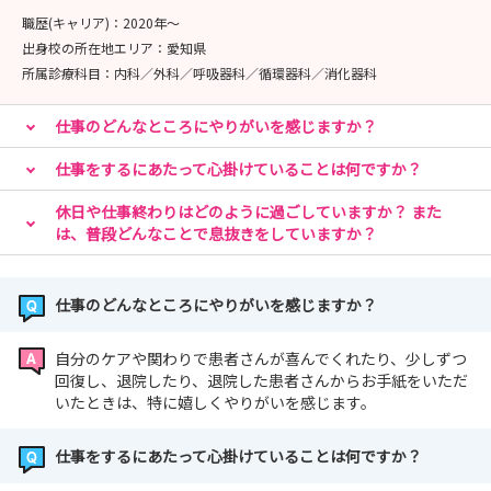
🎥先輩看護師インタビュー動画はこちら
職歴(キャリア)：
2020年〜
https://www.youtube.com/watch?v=xl497pvtXx8
出身校の所在地エリア：
愛知県
所属診療科目：
内科／外科／呼吸器科／循環器科／消化器科
皆さんにお会いできることを楽しみにしています😊
仕事のどんなところにやりがいを感じますか？
仕事をするにあたって心掛けていることは何ですか？
休日や仕事終わりはどのように過ごしていますか？ また
は、普段どんなことで息抜きをしていますか？
仕事のどんなところにやりがいを感じますか？
自分のケアや関わりで患者さんが喜んでくれたり、少しずつ
回復し、退院したり、退院した患者さんからお手紙をいただ
いたときは、特に嬉しくやりがいを感じます。
仕事をするにあたって心掛けていることは何ですか？