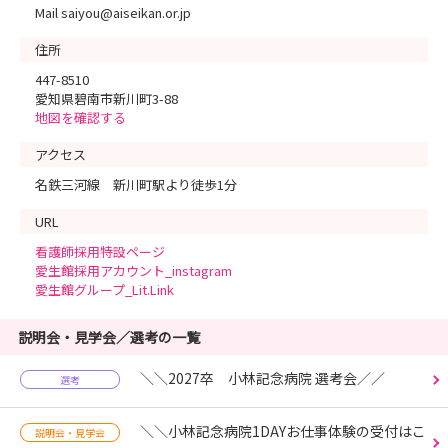
Mail saiyou@aiseikan.or.jp
住所
447-8510
愛知県碧南市新川町3-88
地図を確認する
アクセス
名鉄三河線 新川町駅より徒歩1分
URL
看護師採用特設ページ
愛生館採用アカウント_instagram
愛生館グループ_Lit.Link
説明会・見学会／選考の一覧
＼＼2027卒 小林記念病院 選考会／／
選考
＼＼小林記念病院1DAYお仕事体験の受付はこ
説明会・見学会