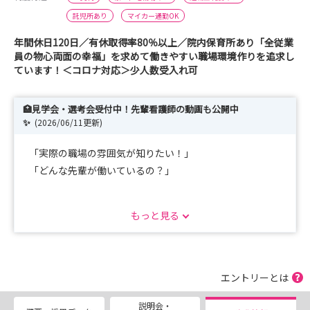
託児所あり
マイカー通勤OK
年間休日120日／有休取得率80％以上／院内保育所あり「全従業
員の物心両面の幸福」を求めて働きやすい職場環境作りを追求し
ています！＜コロナ対応＞少人数受入れ可
🏥見学会・選考会受付中！先輩看護師の動画も公開中
✨
(2026/06/11更新)
「実際の職場の雰囲気が知りたい！」
「どんな先輩が働いているの？」
そんな方へ📣
もっと見る
現在、病院見学会・選考会を受付中です！
見学会では、
エントリーとは
👀 病院内の見学
説明会・
🗣️ 先輩職員との交流