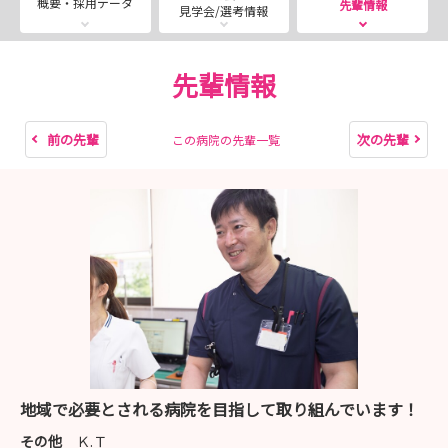
概要・採用データ
先輩情報
見学会/選考情報
💡 教育体制や働き方の紹介
などを行っています♪
先輩情報
さらに、愛生館で活躍する先輩看護師のインタビュー動画
も公開中🎥
前の先輩
次の先輩
この病院の先輩一覧
✔ 「愛生館のどんなところが好きですか？」
✔ 「実際に働いてみて感じた愛生館の良さは？」
✔ 「愛生館はこのまち（地域）にとってどんな存在だと思
いますか？」
✔ 「愛生館で働く中で、一番 ≪あい≫ を感じる瞬間
は？」
など、リアルな声をお届けしています！
見学会に参加する前にぜひご覧ください🌸
地域で必要とされる病院を目指して取り組んでいます！
その他
Ｋ.Ｔ