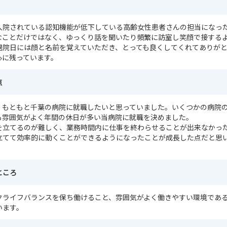
入院されている認知機能が低下している高齢女性患者さんの担当になっ
なことだけではなく、ゆっくり話を聞いたり頻繁に訪室し笑顔で接する
退院日には顔と名前を覚えていただき、とっても良くしてくれてありが
心に残っています。
点
、もともと千葉の病院に就職したいと思っていました。いくつかの病院
も雰囲気がよく年間の休日が多い当病院に就職を決めました。
を立てるのが難しく、業務時間内に仕事を終わらせることが出来なかっ
立てて効率的に動くことができるようになったことが成長した点だと思
ところ
クライフバランスを保ち働けること、雰囲気がよく働きやすい環境であ
います。