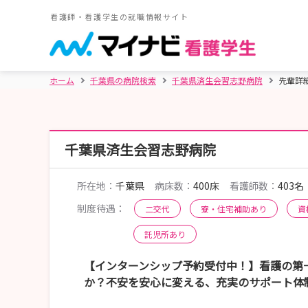
看護師・看護学生の就職情報サイト
ホーム
千葉県の病院検索
千葉県済生会習志野病院
先輩詳
千葉県済生会習志野病院
所在地：
千葉県
病床数：
400床
看護師数：
403名
制度待遇：
二交代
寮・住宅補助あり
資
託児所あり
【インターンシップ予約受付中！】看護の第
か？不安を安心に変える、充実のサポート体