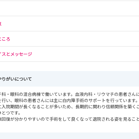
点
ところ
イスとメッセージ
やりがいについて
チ科・眼科の混合病棟で働いています。血液内科・リウマチの患者さん
を行い、眼科の患者さんには主に白内障手術のサポートを行っています
に入院期間が長くなることが多いため、長期的に関わり信頼関係を築く
ひとつです。
は回復が分かりやすいので手術をして良くなって退院される姿を見るこ
。