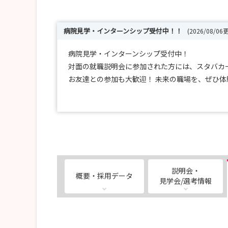
病院見学・インターンシップ受付中！！
(2026/08/06
病院見学・インターンシップ受付中！
対面の就職説明会に参加された方には、スタバカー
お友達との参加も大歓迎！ 未来の職場を、ぜひ
＜申し込み・お問い合わせ＞
HPまたはお電話・メールにてお申込みください。
URL：https://www.chiba-saiseikai.com/
https://www.chiba-saiseikai.com/nurse/
電話：047-473-1281
説明会・
概要・採用データ
mail：jinji@chiba-saiseikai.com
見学会/選考情報
kango@chiba-saiseikai.com
人事課 採用担当