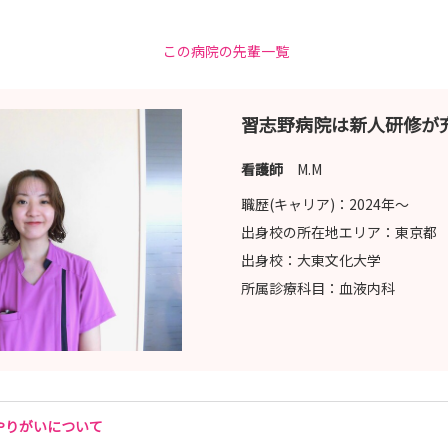
この病院の先輩一覧
習志野病院は新人研修が
看護師
M.M
職歴(キャリア)：
2024年〜
出身校の所在地エリア：
東京都
出身校：
大東文化大学
所属診療科目：
血液内科
やりがいについて