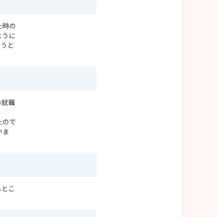
た時の
ように
とうと
の就職
たので
いま
るとこ