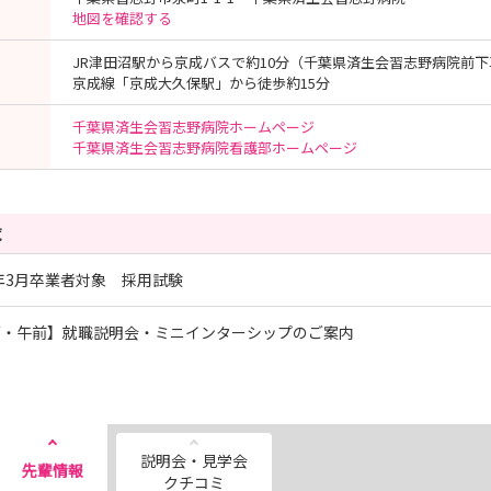
地図を確認する
JR津田沼駅から京成バスで約10分（千葉県済生会習志野病院前
京成線「京成大久保駅」から徒歩約15分
千葉県済生会習志野病院ホームページ
千葉県済生会習志野病院看護部ホームページ
覧
7年3月卒業者対象 採用試験
面・午前】就職説明会・ミニインターシップのご案内
説明会・見学会
先輩情報
クチコミ