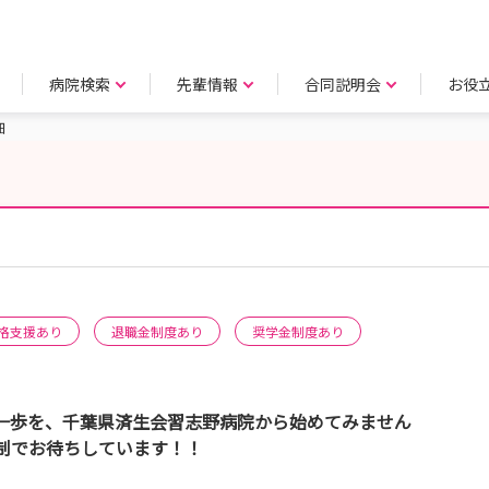
病院検索
先輩情報
合同説明会
お役
細
格支援あり
退職金制度あり
奨学金制度あり
一歩を、千葉県済生会習志野病院から始めてみません
制でお待ちしています！！