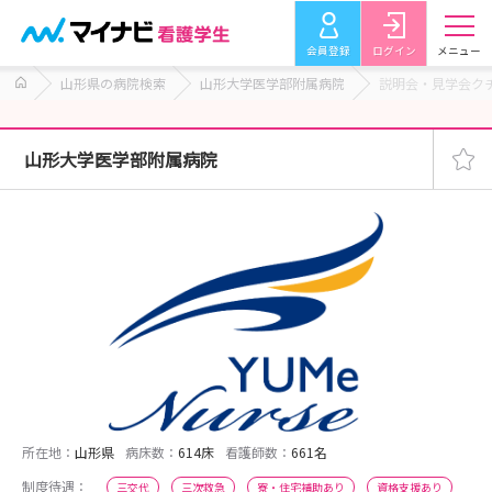
会員登録
ログイン
メニュー
山形県の病院検索
山形大学医学部附属病院
説明会・見学会ク
山形大学医学部附属病院
所在地：
山形県
病床数：
614床
看護師数：
661名
制度待遇：
三交代
三次救急
寮・住宅補助あり
資格支援あり