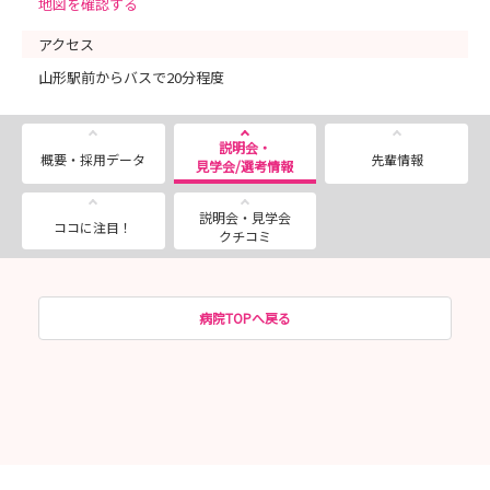
地図を確認する
二回目：応募受付期間 5月18日（月）～5月27日（水）必着
適性検査（Web実施） 6月3日（金）～6月8日
アクセス
（木）
面接：6月13日（土）または14日（日）
山形駅前からバスで20分程度
※受付は終了いたしました。
三回目：応募受付期間 8月18日（火）～9月2日（水）必着
説明会・
適性検査（Web実施） 9月9日（水）～9月14日
概要・採用データ
先輩情報
見学会/選考情報
（月）
面接 9月26日（土）
＜注意点＞
説明会・見学会
ココに注目！
・試験日はいずれか1回のみ受験可能です。
クチコミ
【募集人数】
看護師 60名程度
病院TOPへ戻る
助産師 若干名
【応募資格】
・看護師免許又は助産師免許を有する方
・2027年4月中に看護師免許又は助産師免許を取得見込みの方
・夜勤業務に従事することが可能な方
・採用後に山形市又は山形市近隣の市町村に居住する方