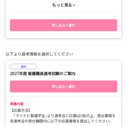
※ご覧になりたい日を設定いただけますが、休日に限ってはその
もっと見る
日の予約ができないため、余裕をもって日時の設定をお願いいた
します。
＜5つの動画コンテンツ＞
申し込みへ進む
1. 看護部長に聴く ーYUMe Nurseの魅力ー
2. YUMe Nurseの成長デザイン ー教育体制とキャリアー
3. 看護の現場で「成長する」 ー新人看護師×YUMe Nurseー
4. 看護の現場で「自分らしく」ー男性看護師×YUMe Nurseー
5. 看護の現場を「体験する」 ーリアルな現場×YUMeggー
以下より選考情報を選択してください
選考
2027年度 看護職員選考試験のご案内
申し込みへ進む
実施内容
【応募方法】
｢マイナビ看護学生｣より選考会に応募(必須)の上、提出書類を
各選考会の受付期間内に以下の応募書類を提出してください。