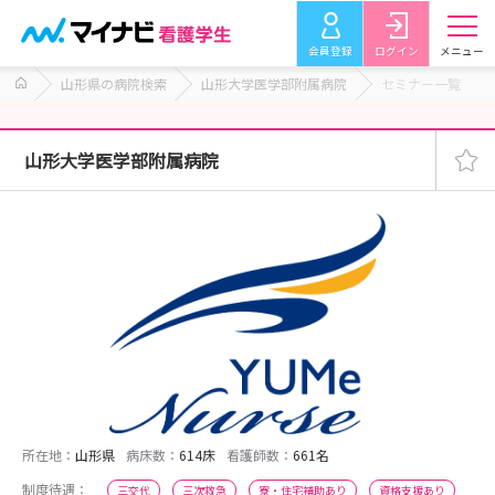
会員登録
ログイン
メニュー
山形県の病院検索
山形大学医学部附属病院
セミナー一覧
山形大学医学部附属病院
所在地：
山形県
病床数：
614床
看護師数：
661名
制度待遇：
三交代
三次救急
寮・住宅補助あり
資格支援あり