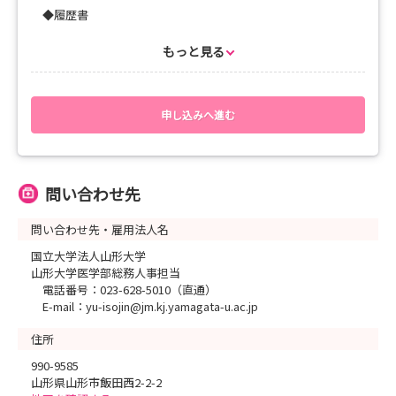
◆履歴書
｢マイナビ看護学生｣の入力フォームへ情報を入力
◆成績証明書(看護学校等養成機関のもの)
もっと見る
｢マイナビ看護学生｣の入力フォームへデータを添付
助産師希望の場合は、看護師養成機関･助産師養成機関の両
方の成績証明書を添付してください。
※養成機関の管理上、成績証明書が本人に開示されず、封書
申し込みへ進む
の状態でしか取得できない場合は、下記の問い合わせ先に
記載されている担当･住所へ郵送してください。
※養成課程が“看護科と専攻科”など複数ある場合は、全ての
成績証明書を提出してください。
問い合わせ先
❖入力フォーム(三回目)
※準備中
問い合わせ先・雇用法人名
国立大学法人山形大学
【選考会日程および注意点】
山形大学医学部総務人事担当
電話番号：023-628-5010（直通）
一回目：応募受付期間 4月6日（月）～4月17日（金）必着
E-mail：yu-isojin@jm.kj.yamagata-u.ac.jp
適性検査（Web実施） 4月24日（金）～5月7日
（木）
住所
面接：5月16日（土）または17日（日）
990-9585
※受付は終了いたしました。
山形県山形市飯田西2-2-2