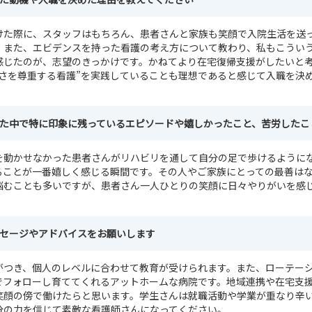
けた際に、スタッフはもちろん、患者さんと家族も笑顔で入院生活を送
。また、エビデンスを持った看護の考え方について教わり、私もこうい
感じたのが、志望のきっかけです。かねてより在宅復帰支援がしたいと
しさを尊重する看護”を実践していることも理想であると感じて入職を決
きた中で特に印象に残っているエピソードや嬉しかったこと、苦労したこ
を動かせなかった患者さんがリハビリを通して自分の足で歩けるように
ることが一番嬉しく感じる瞬間です。その人やご家族にとっての最善は
悩むことも多いですが、患者さん一人ひとりの笑顔に日々やりがいを感
ッセージやアドバイスをお願いします
がつき、個人のレベルに合わせて教育が受けられます。また、ローテー
でフォローし育ててくれるアットホームな病院です。地域連携や在宅支
笑顔の傍で働けたらと思います。学生さんは就職活動や学業が重なり辛
分の力を信じて素敵な看護師さんになってください。