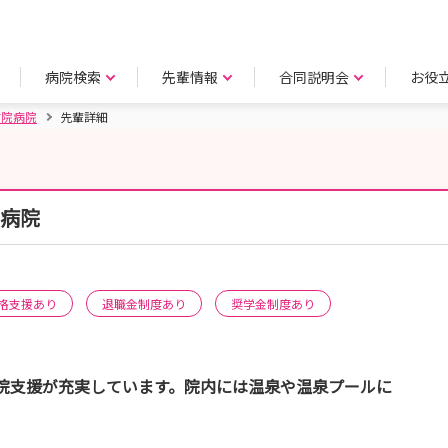
病院検索
先輩情報
合同説明会
お役
布院病院
先輩詳細
院病院
格支援あり
退職金制度あり
奨学金制度あり
院支援が充実しています。院内には温泉や温泉プールに
。