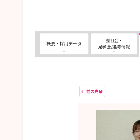
説明会・
概要・採用データ
見学会/選考情報
前の先輩