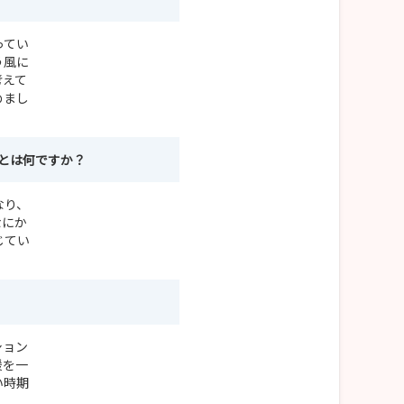
ってい
う風に
考えて
めまし
とは何ですか？
なり、
なにか
じてい
ション
援を一
い時期