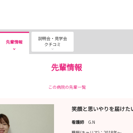
説明会・見学会
先輩情報
クチコミ
先輩情報
この病院の先輩一覧
笑顔と思いやりを届けた
看護師
G.N
職歴(キャリア)：
2018年〜