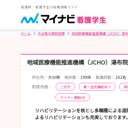
看護師・看護学生の就職情報サイト
ホーム
大分県の病院検索
地域医療機能推進機構（JCHO）湯
地域医療機能推進機構（JCHO）湯布
所在地：
大分県
病床数：
199床
看護師数：
102名
制度待遇：
二交代
寮・住宅補助あり
資
マイカー通勤OK
リハビリテーションを核とし多職種による退
よるリハビリテーションも充実しております